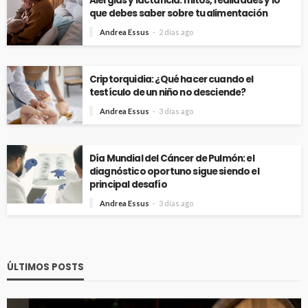
Alergias y lactancia: mitos, realidades y lo
que debes saber sobre tu alimentación
Andrea Essus
2 días ago
Criptorquidia: ¿Qué hacer cuando el
testículo de un niño no desciende?
Andrea Essus
3 días ago
Día Mundial del Cáncer de Pulmón: el
diagnóstico oportuno sigue siendo el
principal desafío
Andrea Essus
3 días ago
ÚLTIMOS POSTS