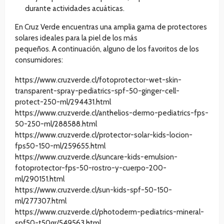
durante actividades acuáticas.
En Cruz Verde encuentras una amplia gama de protectores
solares ideales para la piel de los más
pequeños. A continuación, alguno de los favoritos de los
consumidores:
https://www.cruzverde.cl/fotoprotector-wet-skin-
transparent-spray-pediatrics-spf-50-ginger-cell-
protect-250-ml/294431.html
https://www.cruzverde.cl/anthelios-dermo-pediatrics-fps-
50-250-ml/288588.html
https://www.cruzverde.cl/protector-solar-kids-locion-
fps50-150-ml/259655.html
https://www.cruzverde.cl/suncare-kids-emulsion-
fotoprotector-fps-50-rostro-y-cuerpo-200-
ml/290151.html
https://www.cruzverde.cl/sun-kids-spf-50-150-
ml/277307.html
https://www.cruzverde.cl/photoderm-pediatrics-mineral-
spf50-t50gr/549563.html