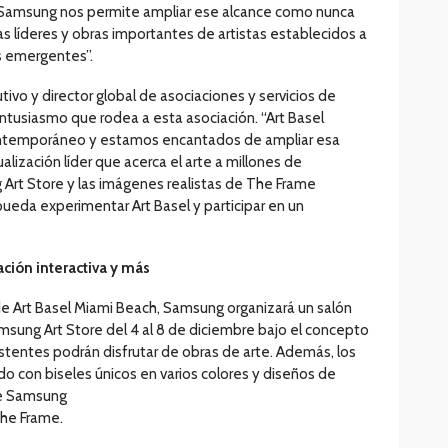
n Samsung nos permite ampliar ese alcance como nunca
ías líderes y obras importantes de artistas establecidos a
s emergentes”.
ivo y director global de asociaciones y servicios de
ntusiasmo que rodea a esta asociación. “Art Basel
contemporáneo y estamos encantados de ampliar esa
alización líder que acerca el arte a millones de
 Art Store y las imágenes realistas de The Frame
ueda experimentar Art Basel y participar en un
vación interactiva y más
de Art Basel Miami Beach, Samsung organizará un salón
msung Art Store del 4 al 8 de diciembre bajo el concepto
istentes podrán disfrutar de obras de arte. Además, los
do con biseles únicos en varios colores y diseños de
de Samsung
The Frame.