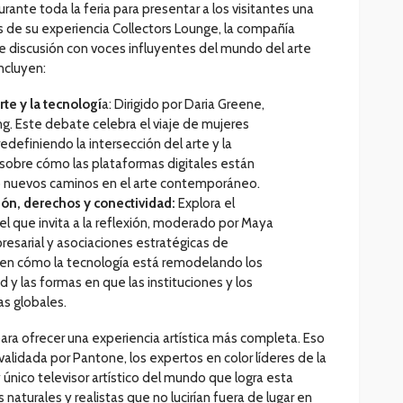
urante toda la feria para presentar a los visitantes una
 de su experiencia Collectors Lounge, la compañía
e discusión con voces influyentes del mundo del arte
ncluyen:
te y la tecnologí
a: Dirigido por Daria Greene,
g. Este debate celebra el viaje de mujeres
edefiniendo la intersección del arte y la
sobre cómo las plataformas digitales están
o nuevos caminos en el arte contemporáneo.
ción, derechos y conectividad:
Explora el
nel que invita a la reflexión, moderado por Maya
presarial y asociaciones estratégicas de
 en cómo la tecnología está remodelando los
ad y las formas en que las instituciones y los
as globales.
ra ofrecer una experiencia artística más completa. Eso
r validada por Pantone, los expertos en color líderes de la
y único televisor artístico del mundo que logra esta
naturales y realistas que no lucirían fuera de lugar en