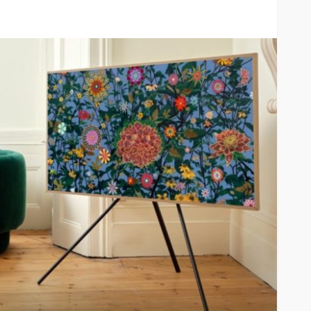
Entre el 6 y el 8 de agosto de
2026: Mica protectora,
limpieza y mano de obra
arcan la
gratis: así será el nuevo
enestar
HUAWEI Service Day
61
59
Andrea Essus
1 día ago