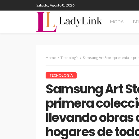
Sábado, Agosto 8, 2026
MODA
BE
Home
Tecnología
Samsung Art Store presenta la primera colección Art Bas
TECNOLOGÍA
Samsung Art Sto
primera colecci
llevando obras d
hogares de tod