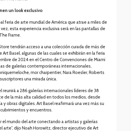
enen un look exclusivo
pal feria de arte mundial de América que atrae a miles de
vez, esta experiencia exclusiva será en las pantallas de
 The Frame.
Store tendrán acceso a una colección curada de más de
e Art Basel, algunas de las cuales se exhibirán en la feria
iciembre de 2024 en el Centro de Convenciones de Miami
zas de galerías contemporáneas internacionales,
oniquemeloche, mor charpentier, Nara Roesler, Roberts
 suscriptores una mirada única.
 reunirá a 286 galerías internacionales líderes de 38
te de la más alta calidad en todos los medios, desde
ía y obras digitales. Art Basel reafirmará una vez más su
cubrimientos y encuentros.
r el mundo del arte conectando a artistas y galerías
 arte”, dijo Noah Horowitz, director ejecutivo de Art