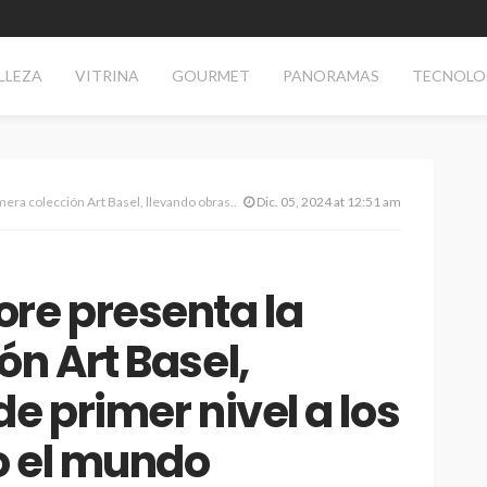
LLEZA
VITRINA
GOURMET
PANORAMAS
TECNOLO
el, llevando obras de primer nivel a los hogares de todo el mundo
Dic. 05, 2024 at 12:51 am
re presenta la
ón Art Basel,
e primer nivel a los
o el mundo
TECNOLOGÍA