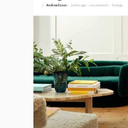
Andrea Essus
2 años ago
no comment
No tags
SALUD
5 decisiones que m
diferencia en tu bi
Andrea Essus
1 día ago