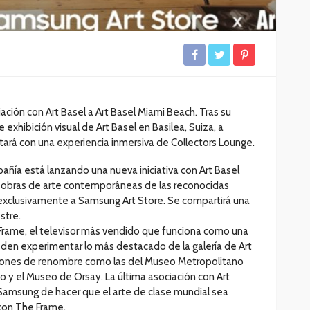
ión con Art Basel a Art Basel Miami Beach. Tras su
 exhibición visual de Art Basel en Basilea, Suiza, a
tará con una experiencia inmersiva de Collectors Lounge.
pañía está lanzando una nueva iniciativa con Art Basel
e obras de arte contemporáneas de las reconocidas
 exclusivamente a Samsung Art Store. Se compartirá una
stre.
 Frame, el televisor más vendido que funciona como una
eden experimentar lo más destacado de la galería de Art
ciones de renombre como las del Museo Metropolitano
 y el Museo de Orsay. La última asociación con Art
amsung de hacer que el arte de clase mundial sea
 con The Frame.