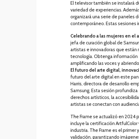
El televisor también se instalará d
variedad de experiencias. Además
organizará una serie de paneles d
contemporáneo. Estas sesiones i
Celebrando a las mujeres en el ar
jefa de curación global de Samsun
artistas e innovadoras que están r
tecnología. Obtenga información 
amplificando las voces y abriend
El futuro del arte digital, innova
futuro del arte digital en este pa
Harris, directora de desarrollo em
Samsung. Esta sesión profundiza
derechos artísticos, la accesibilid
artistas se conectan con audienci
The Frame se actualizó en 2024 pa
incluye la certificación ArtfulColo
industria. The Frame es el primer 
validación, garantizando imágenes 