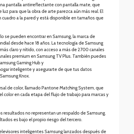
na pantalla antirreflectante con pantalla mate, que
e luz para que la obra de arte parezca aún más real. El
n cuadro a la pared y está disponible en tamaños que
lo se pueden encontrar en Samsung, la marca de
undial desde hace 18 años. La tecnología de Samsung
 más claro y nítido, con acceso a más de 2700 canales
 canales premium en Samsung TV Plus. También puedes
e Samsung Gaming Hub y
hogar inteligente y asegurarte de que tus datos
 Samsung Knox.
rsal de color, llamado Pantone Matching System, que
el color en cada etapa del flujo de trabajo para marcas y
os resultados no representan un respaldo de Samsung.
tados es bajo el propio riesgo del tercero.
televisores inteligentes Samsung lanzados después de