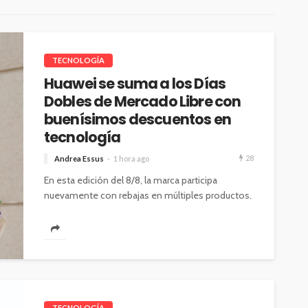
TECNOLOGÍA
Huawei se suma a los Días
Dobles de Mercado Libre con
buenísimos descuentos en
tecnología
28
Andrea Essus
1 hora ago
En esta edición del 8/8, la marca participa
nuevamente con rebajas en múltiples productos.
Entre ellos destaca el HUAWEI Pura...
TECNOLOGÍA