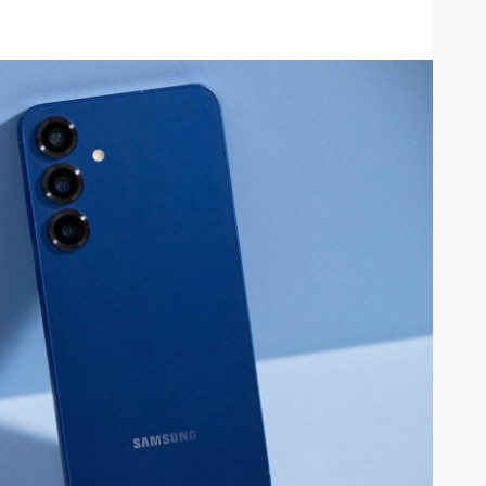
Huawei se suma a los Días
Dobles de Mercado Libre con
rimer auto
buenísimos descuentos en
 concurso
tecnología
68
28
Andrea Essus
1 hora ago