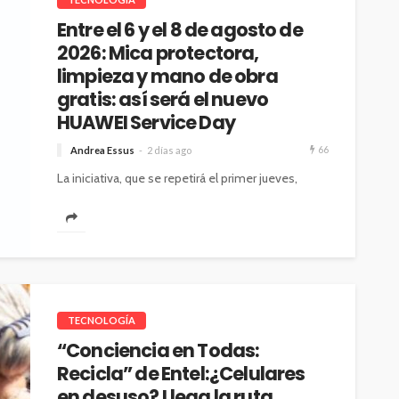
Entre el 6 y el 8 de agosto de
2026: Mica protectora,
limpieza y mano de obra
gratis: así será el nuevo
HUAWEI Service Day
66
Andrea Essus
2 días ago
La iniciativa, que se repetirá el primer jueves,
viernes y sábado de cada mes hasta fines de
2026, permitirá acceder...
TECNOLOGÍA
“Conciencia en Todas:
Recicla” de Entel:¿Celulares
en desuso? Llega la ruta