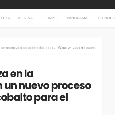
LLEZA
VITRINA
GOURMET
PANORAMAS
TECNOLO
o proceso de reciclaje de cobalto para el Galaxy S25
Ene. 24, 2025 at 5:56 pm
a en la
n un nuevo proceso
cobalto para el
TECNOLOGÍA