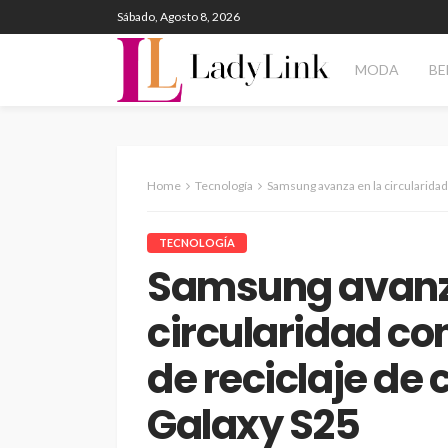
Sábado, Agosto 8, 2026
MODA
BE
Home
Tecnología
Samsung avanza en la circularidad con un nuev
TECNOLOGÍA
Samsung avanz
circularidad co
de reciclaje de 
Galaxy S25