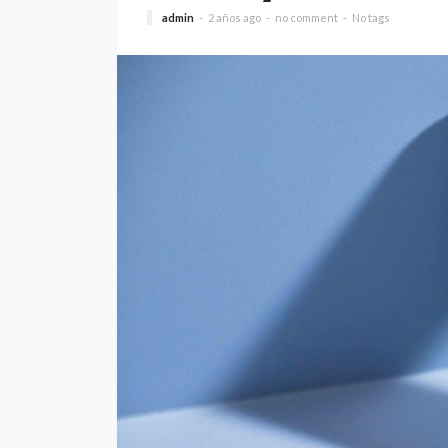
admin
2 años ago
no comment
No tags
VITRINA
McKay entregó el p
híbrido de su gran
Andrea Essus
2 días ago