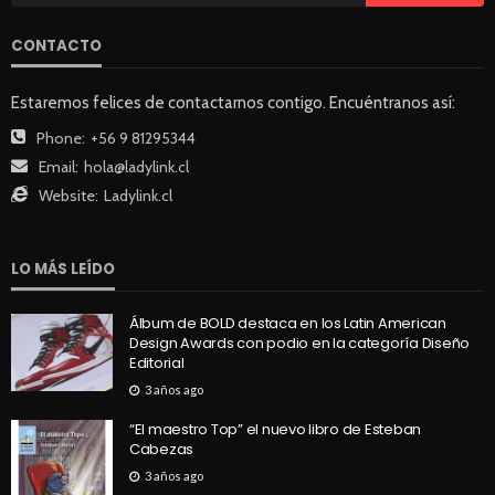
CONTACTO
Estaremos felices de contactarnos contigo. Encuéntranos así:
Phone:
+56 9 81295344
Email:
hola@ladylink.cl
Website:
Ladylink.cl
LO MÁS LEÍDO
Álbum de BOLD destaca en los Latin American
Design Awards con podio en la categoría Diseño
Editorial
3 años ago
“El maestro Top” el nuevo libro de Esteban
Cabezas
3 años ago