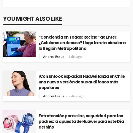
YOU MIGHT ALSO LIKE
“Conciencia en Todas: Recicla” de Entel:
¿Celulares en desuso? Llega la ruta circular a
la Región Metropolitana
Andrea Essus
1 día ago
¡Con un look espacial! Huawei lanza en Chile
una nueva versión de sus audífonos más
populares
Andrea Essus
2 días ago
Entretención para ellos, seguridad para los
padres: la apuesta de Huawei para este Día
del Niño