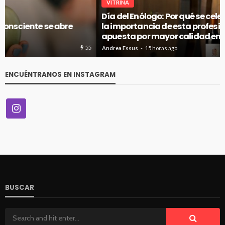
VITRINA
Día del Enólogo: Por qué se celebra el 10 de agosto y
la importancia de esta profesión en un Chile que
apuesta por mayor calidad en vinos
45
Andrea Essus
15 horas ago
ENCUÉNTRANOS EN INSTAGRAM
BUSCAR