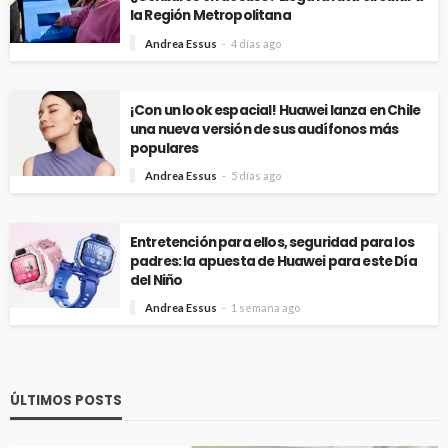
la Región Metropolitana
Andrea Essus
4 días ago
¡Con un look espacial! Huawei lanza en Chile
una nueva versión de sus audífonos más
populares
Andrea Essus
5 días ago
Entretención para ellos, seguridad para los
padres: la apuesta de Huawei para este Día
del Niño
Andrea Essus
1 semana ago
ÚLTIMOS POSTS