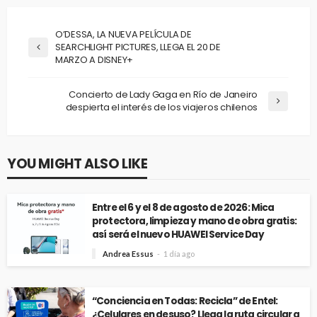
O’DESSA, LA NUEVA PELÍCULA DE
SEARCHLIGHT PICTURES, LLEGA EL 20 DE
MARZO A DISNEY+
Concierto de Lady Gaga en Río de Janeiro
despierta el interés de los viajeros chilenos
YOU MIGHT ALSO LIKE
Entre el 6 y el 8 de agosto de 2026: Mica
protectora, limpieza y mano de obra gratis:
así será el nuevo HUAWEI Service Day
Andrea Essus
1 día ago
“Conciencia en Todas: Recicla” de Entel:
¿Celulares en desuso? Llega la ruta circular a