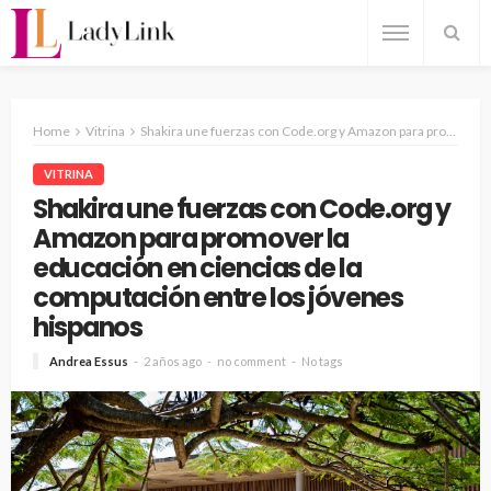
Home
Vitrina
Shakira une fuerzas con Code.org y Amazon para promover la educación en ciencias de la computación entre los jóvenes hispanos
VITRINA
Shakira une fuerzas con Code.org y
Amazon para promover la
educación en ciencias de la
computación entre los jóvenes
hispanos
Andrea Essus
2 años ago
no comment
No tags