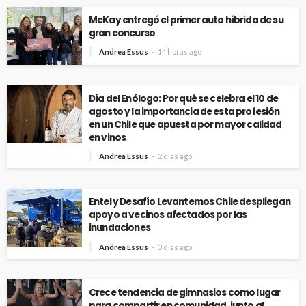
McKay entregó el primer auto híbrido de su
gran concurso
Andrea Essus
14 horas ago
Día del Enólogo: Por qué se celebra el 10 de
agosto y la importancia de esta profesión
en un Chile que apuesta por mayor calidad
en vinos
Andrea Essus
2 días ago
Entel y Desafío Levantemos Chile despliegan
apoyo a vecinos afectados por las
inundaciones
Andrea Essus
3 días ago
Crece tendencia de gimnasios como lugar
para compartir en comunidad, junto al