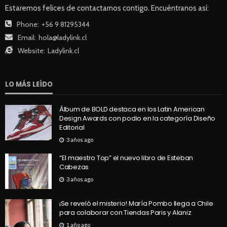
Estaremos felices de contactarnos contigo. Encuéntranos así:
Phone:
+56 9 81295344
Email:
hola@ladylink.cl
Website:
Ladylink.cl
LO MÁS LEÍDO
Álbum de BOLD destaca en los Latin American
Design Awards con podio en la categoría Diseño
Editorial
3 años ago
“El maestro Top” el nuevo libro de Esteban
Cabezas
3 años ago
¡Se reveló el misterio! María Pombo llega a Chile
para colaborar con Tiendas Paris y Alaniz
1 año ago