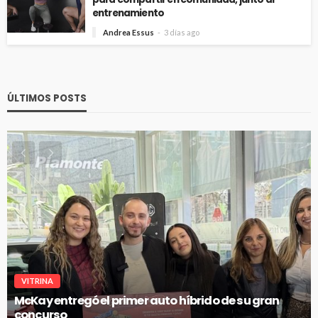
entrenamiento
Andrea Essus
3 días ago
ÚLTIMOS POSTS
VITRINA
McKay entregó el primer auto híbrido de su gran
concurso