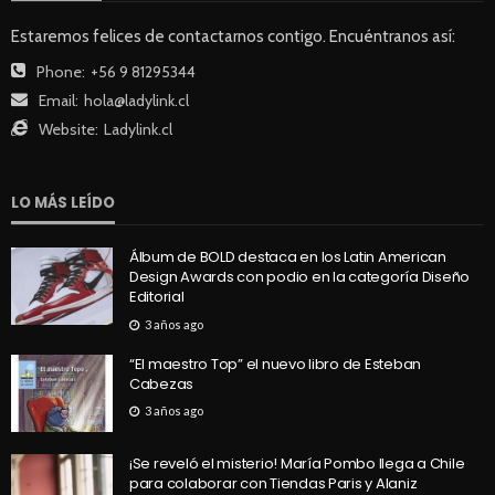
Estaremos felices de contactarnos contigo. Encuéntranos así:
Phone:
+56 9 81295344
Email:
hola@ladylink.cl
Website:
Ladylink.cl
LO MÁS LEÍDO
Álbum de BOLD destaca en los Latin American
Design Awards con podio en la categoría Diseño
Editorial
3 años ago
“El maestro Top” el nuevo libro de Esteban
Cabezas
3 años ago
¡Se reveló el misterio! María Pombo llega a Chile
para colaborar con Tiendas Paris y Alaniz