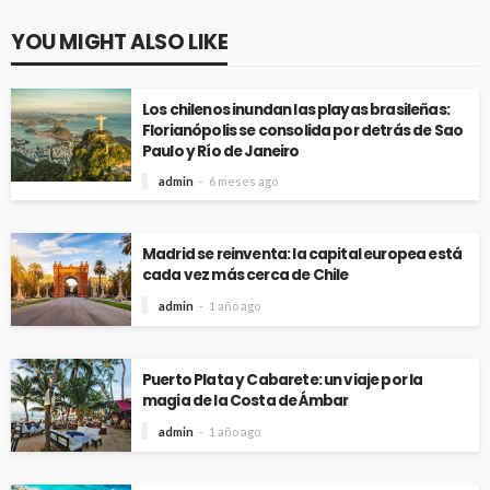
YOU MIGHT ALSO LIKE
Los chilenos inundan las playas brasileñas:
Florianópolis se consolida por detrás de Sao
Paulo y Río de Janeiro
admin
6 meses ago
Madrid se reinventa: la capital europea está
cada vez más cerca de Chile
admin
1 año ago
Puerto Plata y Cabarete: un viaje por la
magia de la Costa de Ámbar
admin
1 año ago