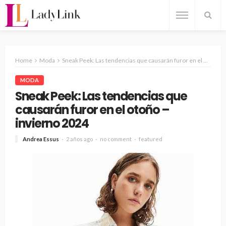
Home
Moda
Sneak Peek: Las tendencias que causarán furor en el otoño – invierno 2024
MODA
Sneak Peek: Las tendencias que
causarán furor en el otoño –
invierno 2024
Andrea Essus
2 años ago
no comment
featured