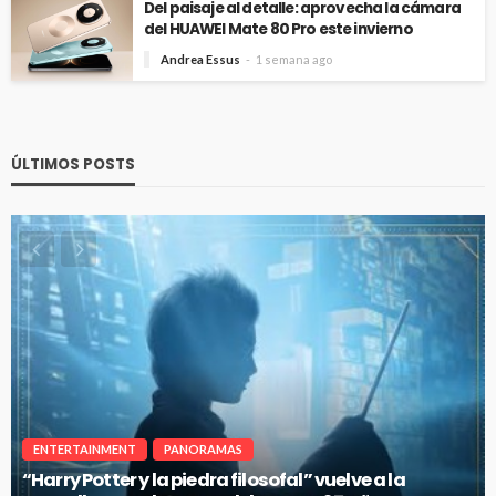
Del paisaje al detalle: aprovecha la cámara
del HUAWEI Mate 80 Pro este invierno
Andrea Essus
1 semana ago
ÚLTIMOS POSTS
ENTERTAINMENT
PANORAMAS
“Harry Potter y la piedra filosofal” vuelve a la