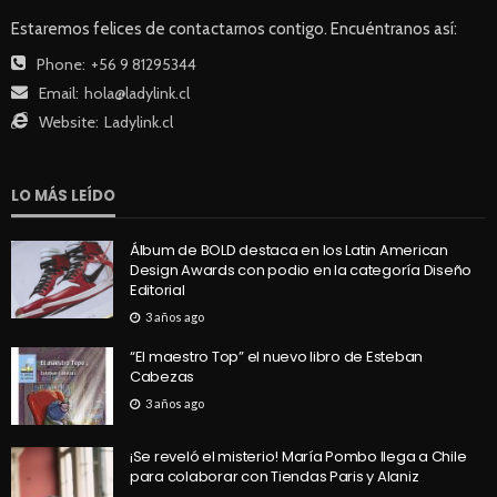
Estaremos felices de contactarnos contigo. Encuéntranos así:
Phone:
+56 9 81295344
Email:
hola@ladylink.cl
Website:
Ladylink.cl
LO MÁS LEÍDO
Álbum de BOLD destaca en los Latin American
Design Awards con podio en la categoría Diseño
Editorial
3 años ago
“El maestro Top” el nuevo libro de Esteban
Cabezas
3 años ago
¡Se reveló el misterio! María Pombo llega a Chile
para colaborar con Tiendas Paris y Alaniz