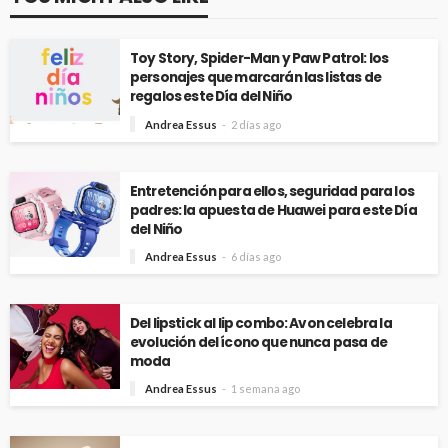
Toy Story, Spider-Man y Paw Patrol: los
personajes que marcarán las listas de
regalos este Día del Niño
Andrea Essus
2 días ago
Entretención para ellos, seguridad para los
padres: la apuesta de Huawei para este Día
del Niño
Andrea Essus
6 días ago
Del lipstick al lip combo: Avon celebra la
evolución del ícono que nunca pasa de
moda
Andrea Essus
1 semana ago