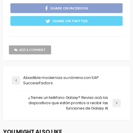
SHARE ON FACEBOOK
SHARE ON TWITTER
ADD A COMMENT
Abastible moderniza su nómina con SAP
SuccessFactors
¿Tienes un teléfono Galaxy? Revisa acá los
dispositivos que están prontos a recibir las
funciones de Galaxy AI
YOU MIGHT ALSO LIKE