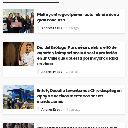
McKay entregó el primer auto híbrido de su
gran concurso
Andrea Essus
1 día ago
Día del Enólogo: Por qué se celebra el 10 de
agosto y la importancia de esta profesión
en un Chile que apuesta por mayor calidad
en vinos
Andrea Essus
3 días ago
Entel y Desafío Levantemos Chile despliegan
apoyo a vecinos afectados por las
inundaciones
Andrea Essus
3 días ago