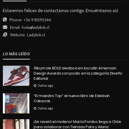
Estaremos felices de contactarnos contigo. Encuéntranos así:
Phone:
+56 9 81295344
Email:
hola@ladylink.cl
Website:
Ladylink.cl
LO MÁS LEÍDO
Álbum de BOLD destaca en los Latin American
Design Awards con podio en la categoría Diseño
Editorial
3 años ago
“El maestro Top” el nuevo libro de Esteban
Cabezas
3 años ago
¡Se reveló el misterio! María Pombo llega a Chile
para colaborar con Tiendas Paris y Alaniz