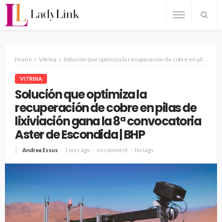
Home
Vitrina
Solución que optimiza la recuperación de cobre en pilas de lixiviación gana la 8ª convocatoria Aster de Escondida | BHP
VITRINA
Solución que optimiza la
recuperación de cobre en pilas de
lixiviación gana la 8ª convocatoria
Aster de Escondida | BHP
Andrea Essus
1 mes ago
no comment
No tags