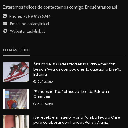
Estaremos felices de contactarnos contigo. Encuéntranos así:
Phone:
+56 9 81295344
Email:
hola@ladylink.cl
Website:
Ladylink.cl
LO MÁS LEÍDO
Álbum de BOLD destaca en los Latin American
Design Awards con podio en la categoría Diseño
Editorial
3 años ago
“El maestro Top” el nuevo libro de Esteban
Cabezas
3 años ago
¡Se reveló el misterio! María Pombo llega a Chile
para colaborar con Tiendas Paris y Alaniz