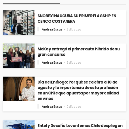
SNOBBY INAUGURA SU PRIMER FLAGSHIP EN
CENCO COSTANERA
Andrea Essus
2 días ago
McKay entregó el primer auto híbrido de su
gran concurso
Andrea Essus
3 días ago
Día del Enólogo: Por qué se celebra el 10 de
agosto y la importancia de esta profesión
en un Chile que apuesta por mayor calidad
en vinos
Andrea Essus
5 días ago
Entel y Desafío Levantemos Chile despliegan