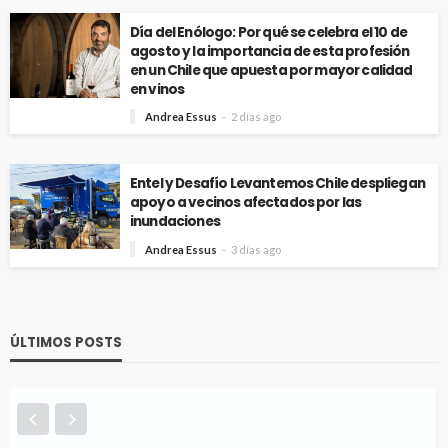
Día del Enólogo: Por qué se celebra el 10 de
agosto y la importancia de esta profesión
en un Chile que apuesta por mayor calidad
en vinos
Andrea Essus
2 días ago
Entel y Desafío Levantemos Chile despliegan
apoyo a vecinos afectados por las
inundaciones
Andrea Essus
3 días ago
ÚLTIMOS POSTS