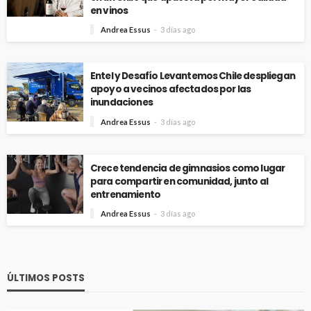
en vinos
Andrea Essus
3 días ago
Entel y Desafío Levantemos Chile despliegan
apoyo a vecinos afectados por las
inundaciones
Andrea Essus
3 días ago
Crece tendencia de gimnasios como lugar
para compartir en comunidad, junto al
entrenamiento
Andrea Essus
3 días ago
ÚLTIMOS POSTS