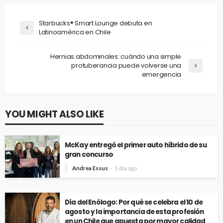
Starbucks® Smart Lounge debuta en
Latinoamérica en Chile
Hernias abdominales: cuándo una simple
protuberancia puede volverse una
emergencia
YOU MIGHT ALSO LIKE
McKay entregó el primer auto híbrido de su
gran concurso
Andrea Essus
1 día ago
Día del Enólogo: Por qué se celebra el 10 de
agosto y la importancia de esta profesión
en un Chile que apuesta por mayor calidad