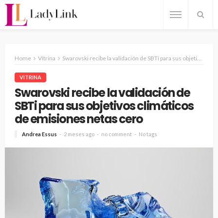
Home
Vitrina
Swarovski recibe la validación de SBTi para sus objetivos climáticos de emisiones netas cero
VITRINA
Swarovski recibe la validación de
SBTi para sus objetivos climáticos
de emisiones netas cero
Andrea Essus
2 meses ago
no comment
No tags