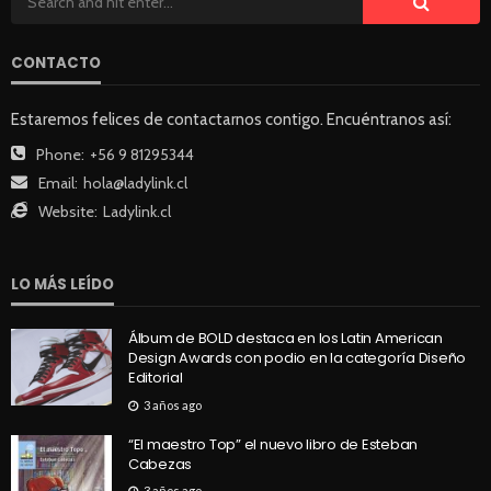
CONTACTO
Estaremos felices de contactarnos contigo. Encuéntranos así:
Phone:
+56 9 81295344
Email:
hola@ladylink.cl
Website:
Ladylink.cl
LO MÁS LEÍDO
Álbum de BOLD destaca en los Latin American
Design Awards con podio en la categoría Diseño
Editorial
3 años ago
“El maestro Top” el nuevo libro de Esteban
Cabezas
3 años ago