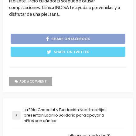
radiante. ¡Pero cuidado! El sol puede causar
complicaciones. Clínica INDISA te ayuda a prevenirlas y a
disfrutar de una piel sana.
SHARE ON FACEBOOK
SHARE ON TWITTER
ADD A COMMENT
La Fête Chocolat y Fundación Nuestros Hijos
presentan Ladrillo Solidario para apoyar a
niños con cáncer
Influencer revela las 10