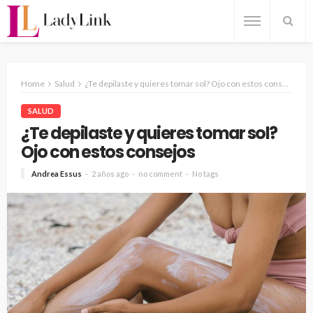
Home
Salud
¿Te depilaste y quieres tomar sol? Ojo con estos consejos
SALUD
¿Te depilaste y quieres tomar sol?
Ojo con estos consejos
Andrea Essus
2 años ago
no comment
No tags