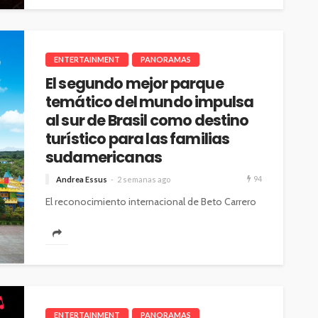
ENTERTAINMENT
PANORAMAS
El segundo mejor parque
temático del mundo impulsa
al sur de Brasil como destino
turístico para las familias
sudamericanas
94
Andrea Essus
2 semanas ago
El reconocimiento internacional de Beto Carrero
World, la creciente conectividad aérea y la
diversidad de atractivos consolidan a Santa
Catarina...
ENTERTAINMENT
PANORAMAS