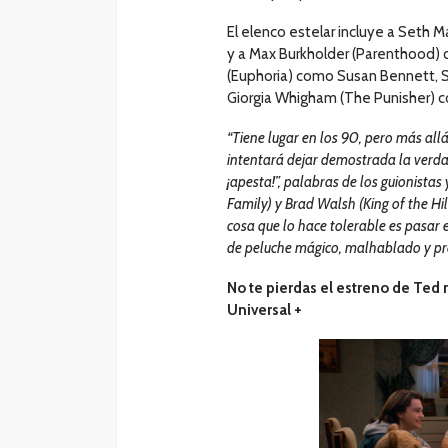
El elenco estelar incluye a Seth 
y a Max Burkholder (Parenthood) 
(Euphoria) como Susan Bennett,
Giorgia Whigham (The Punisher) c
“Tiene lugar en los 90, pero más all
intentará dejar demostrada la verdad
¡apesta!”, palabras de los guionista
Family) y Brad Walsh (King of the Hi
cosa que lo hace tolerable es pasar 
de peluche mágico, malhablado y pro
No te pierdas el estreno de Ted
Universal +