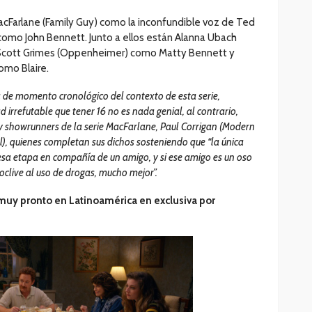
MacFarlane (Family Guy) como la inconfundible voz de Ted
como John Bennett. Junto a ellos están Alanna Ubach
 Scott Grimes (Oppenheimer) como Matty Bennett y
omo Blaire.
á de momento cronológico del contexto de esta serie,
 irrefutable que tener 16 no es nada genial, al contrario,
s y showrunners de la serie MacFarlane, Paul Corrigan (Modern
ll), quienes completan sus dichos sosteniendo que “la única
esa etapa en compañía de un amigo, y si ese amigo es un oso
clive al uso de drogas, mucho mejor”.
 muy pronto en Latinoamérica en exclusiva por