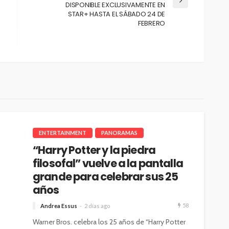
DISPONIBLE EXCLUSIVAMENTE EN
STAR+ HASTA EL SÁBADO 24 DE
FEBRERO
ENTERTAINMENT
PANORAMAS
“Harry Potter y la piedra
filosofal” vuelve a la pantalla
grande para celebrar sus 25
años
58
Andrea Essus
2 días ago
Warner Bros. celebra los 25 años de “Harry Potter