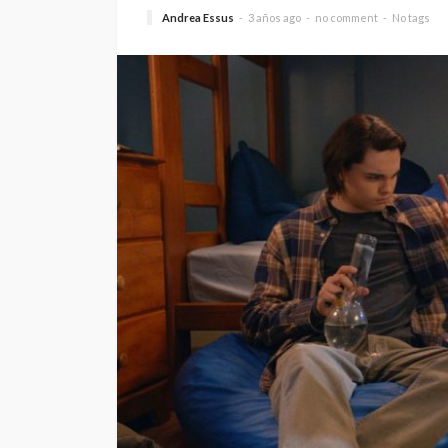
Andrea Essus
3 años ago
no comment
No tags
SALUD
5 decisiones que m
diferencia en tu bi
Andrea Essus
4 horas ago