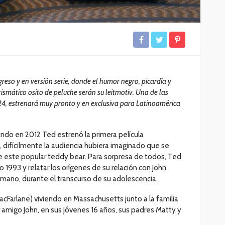
reso y en versión serie, donde el humor negro, picardía y
ismático osito de peluche serán su leitmotiv. Una de las
4, estrenará muy pronto y en exclusiva para Latinoamérica
do en 2012 Ted estrenó la primera película
 difícilmente la audiencia hubiera imaginado que se
 de este popular teddy bear. Para sorpresa de todos, Ted
ño 1993 y relatar los orígenes de su relación con John
mano, durante el transcurso de su adolescencia.
acFarlane) viviendo en Massachusetts junto a la familia
amigo John, en sus jóvenes 16 años, sus padres Matty y