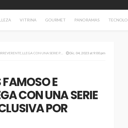
LLEZA
VITRINA
GOURMET
PANORAMAS
TECNOLO
GA CON UNA SERIE PRECUELA EN EXCLUSIVA POR UNIVERSAL +
Dic. 04, 2023 at 9:00 pm
S FAMOSO E
EGA CON UNA SERIE
XCLUSIVA POR
TECNOLOGÍA