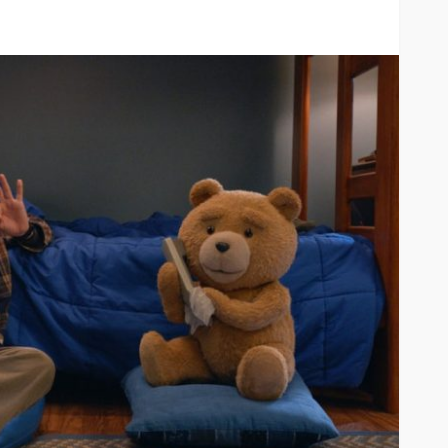
Entre el 6 y el 8 de agosto de
2026: Mica protectora,
limpieza y mano de obra
arcan la
gratis: así será el nuevo
enestar
HUAWEI Service Day
39
39
Andrea Essus
4 horas ago