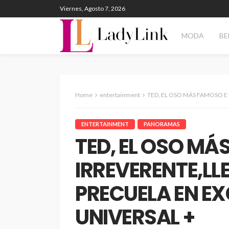
Viernes, Agosto 7, 2026
MODA
BE
Home
entertainment
TED, EL OSO MÁS FAMOSO E IRREVERENTE,LLE
ENTERTAINMENT
PANORAMAS
TED, EL OSO MÁ
IRREVERENTE,LL
PRECUELA EN E
UNIVERSAL +