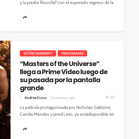
y la piedra filosofal"con el esperado regreso de la
película a...
ENTERTAINMENT
PANORAMAS
“Masters of the Universe”
llega a Prime Video luego de
su pasada por la pantalla
grande
112
Andrea Essus
2 semanas ago
La película protagonizada por Nicholas Galitzine,
Camila Mendes y Jared Leto, ya estádisponible en
la plataforma de streaming. Tras llevar...