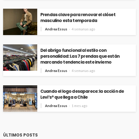
Prendas clave para renovar el clóset
masculino esta temporada
Andrea Essus
4 semanas ago
Del abrigo funcional al estilo con
personalidad: Las 7 prendas que están
marcando tendencia este invierno
Andrea Essus
4 semanas ago
Cuando el logo desaparece: la acción de
Levi’s® que llega a Chile
Andrea Essus
1 mes ago
ÚLTIMOS POSTS