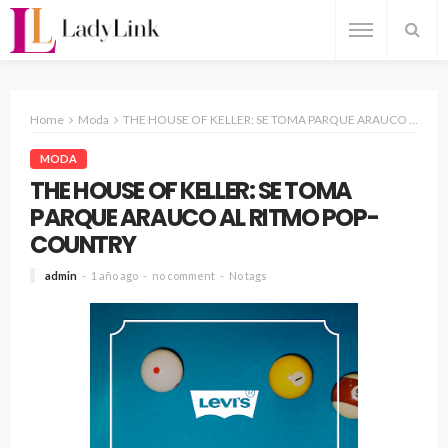
Home
Moda
THE HOUSE OF KELLER: SE TOMA PARQUE ARAUCO AL RITMO POP-COUNTRY
MODA
THE HOUSE OF KELLER: SE TOMA
PARQUE ARAUCO AL RITMO POP-
COUNTRY
admin
1 año ago
no comment
No tags