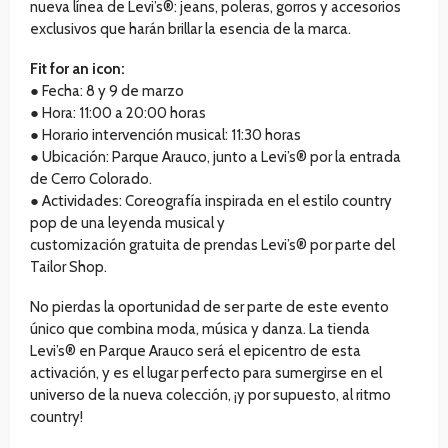
nueva línea de Levi’s®: jeans, poleras, gorros y accesorios
exclusivos que harán brillar la esencia de la marca.
Fit for an icon:
● Fecha: 8 y 9 de marzo
● Hora: 11:00 a 20:00 horas
● Horario intervención musical: 11:30 horas
● Ubicación: Parque Arauco, junto a Levi’s® por la entrada
de Cerro Colorado.
● Actividades: Coreografía inspirada en el estilo country
pop de una leyenda musical y
customización gratuita de prendas Levi’s® por parte del
Tailor Shop.
No pierdas la oportunidad de ser parte de este evento
único que combina moda, música y danza. La tienda
Levi’s® en Parque Arauco será el epicentro de esta
activación, y es el lugar perfecto para sumergirse en el
universo de la nueva colección, ¡y por supuesto, al ritmo
country!