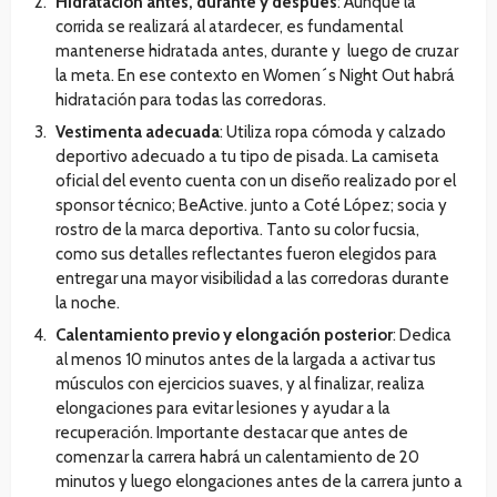
Hidratación antes, durante y después
: Aunque la
corrida se realizará al atardecer, es fundamental
mantenerse hidratada antes, durante y luego de cruzar
la meta. En ese contexto en Women´s Night Out habrá
hidratación para todas las corredoras.
Vestimenta adecuada
: Utiliza ropa cómoda y calzado
deportivo adecuado a tu tipo de pisada. La camiseta
oficial del evento cuenta con un diseño realizado por el
sponsor técnico; BeActive. junto a Coté López; socia y
rostro de la marca deportiva. Tanto su color fucsia,
como sus detalles reflectantes fueron elegidos para
entregar una mayor visibilidad a las corredoras durante
la noche.
Calentamiento previo y elongación posterior
: Dedica
al menos 10 minutos antes de la largada a activar tus
músculos con ejercicios suaves, y al finalizar, realiza
elongaciones para evitar lesiones y ayudar a la
recuperación. Importante destacar que antes de
comenzar la carrera habrá un calentamiento de 20
minutos y luego elongaciones antes de la carrera junto a