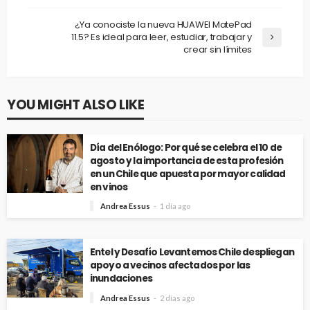
¿Ya conociste la nueva HUAWEI MatePad
11.5? Es ideal para leer, estudiar, trabajar y
crear sin límites
YOU MIGHT ALSO LIKE
Día del Enólogo: Por qué se celebra el 10 de
agosto y la importancia de esta profesión
en un Chile que apuesta por mayor calidad
en vinos
Andrea Essus
1 día ago
Entel y Desafío Levantemos Chile despliegan
apoyo a vecinos afectados por las
inundaciones
Andrea Essus
2 días ago