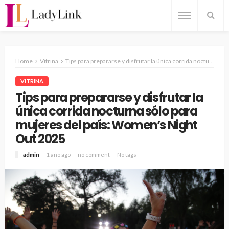
Home
Vitrina
Tips para prepararse y disfrutar la única corrida nocturna sólo para mujeres del país: Women’s Night Out 2025
VITRINA
Tips para prepararse y disfrutar la
única corrida nocturna sólo para
mujeres del país: Women’s Night
Out 2025
admin
1 año ago
no comment
No tags