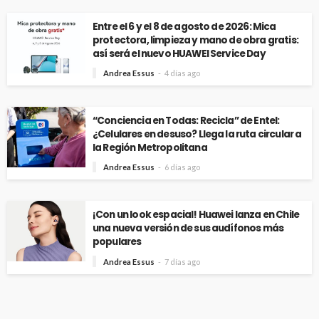
Entre el 6 y el 8 de agosto de 2026: Mica
protectora, limpieza y mano de obra gratis:
así será el nuevo HUAWEI Service Day
Andrea Essus
4 días ago
“Conciencia en Todas: Recicla” de Entel:
¿Celulares en desuso? Llega la ruta circular a
la Región Metropolitana
Andrea Essus
6 días ago
¡Con un look espacial! Huawei lanza en Chile
una nueva versión de sus audífonos más
populares
Andrea Essus
7 días ago