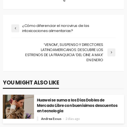
¿Cómo diferenciar el norovirus de las
intoxicaciones alimentarias?
‘VENOM’, SUSPENSO Y DIRECTORES
LATINOAMERICANOS: DESCUBRE LOS
ESTRENOS DE LA FRANQUICIA ‘DEL CINE A MAX’
EN ENERO
YOU MIGHT ALSO LIKE
Huawei se suma a los Días Dobles de
Mercado Libre con buenísimos descuentos
en tecnología
Andrea Essus
2 días ago