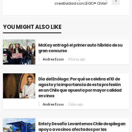
creatividad con LEGO® Chile!
YOU MIGHT ALSO LIKE
McKay entregó el primer auto híbrido de su
gran concurso
Andrea Essus
8 horas ago
Día del Enólogo: Por qué se celebra el 10 de
agosto y la importancia de esta profesión
en un Chile que apuesta por mayor calidad
en vinos
Andrea Essus
2 días ago
Entel y Desafío Levantemos Chile despliegan
apoyo a vecinos afectados por las