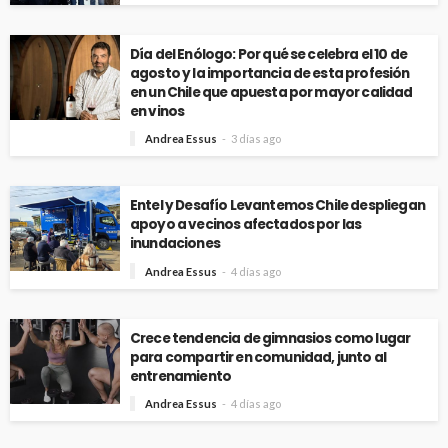
Día del Enólogo: Por qué se celebra el 10 de
agosto y la importancia de esta profesión
en un Chile que apuesta por mayor calidad
en vinos
Andrea Essus
3 días ago
Entel y Desafío Levantemos Chile despliegan
apoyo a vecinos afectados por las
inundaciones
Andrea Essus
4 días ago
Crece tendencia de gimnasios como lugar
para compartir en comunidad, junto al
entrenamiento
Andrea Essus
4 días ago