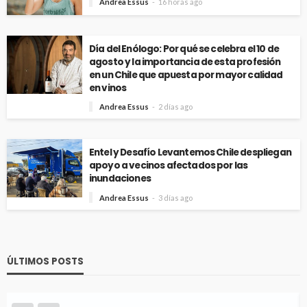
Andrea Essus
16 horas ago
Día del Enólogo: Por qué se celebra el 10 de
agosto y la importancia de esta profesión
en un Chile que apuesta por mayor calidad
en vinos
Andrea Essus
2 días ago
Entel y Desafío Levantemos Chile despliegan
apoyo a vecinos afectados por las
inundaciones
Andrea Essus
3 días ago
ÚLTIMOS POSTS