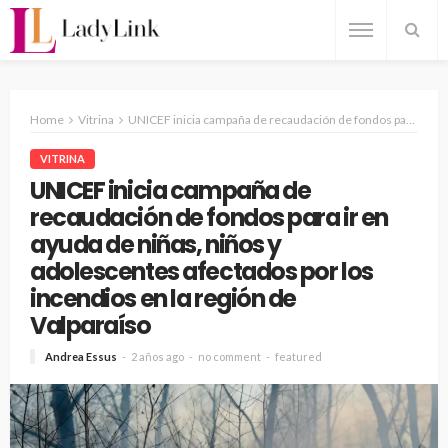
Home
Vitrina
UNICEF inicia campaña de recaudación de fondos para ir en ayuda de niñas, niños y adolescentes afectados por los incendios en la región de Valparaíso
VITRINA
UNICEF inicia campaña de
recaudación de fondos para ir en
ayuda de niñas, niños y
adolescentes afectados por los
incendios en la región de
Valparaíso
Andrea Essus
2 años ago
no comment
featured