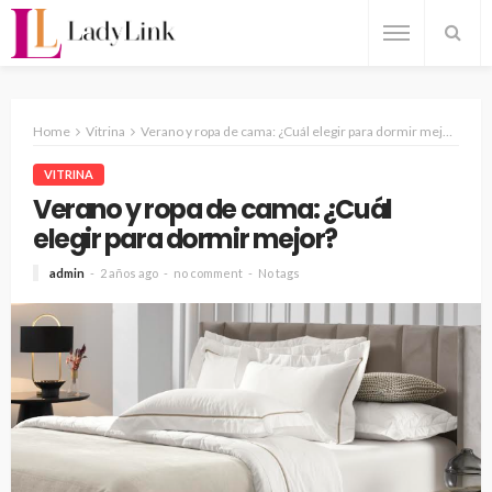
Home
Vitrina
Verano y ropa de cama: ¿Cuál elegir para dormir mejor?
VITRINA
Verano y ropa de cama: ¿Cuál
elegir para dormir mejor?
admin
2 años ago
no comment
No tags