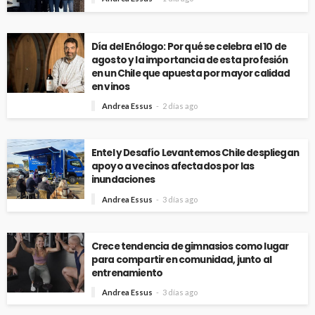
Día del Enólogo: Por qué se celebra el 10 de
agosto y la importancia de esta profesión
en un Chile que apuesta por mayor calidad
en vinos
Andrea Essus
2 días ago
Entel y Desafío Levantemos Chile despliegan
apoyo a vecinos afectados por las
inundaciones
Andrea Essus
3 días ago
Crece tendencia de gimnasios como lugar
para compartir en comunidad, junto al
entrenamiento
Andrea Essus
3 días ago