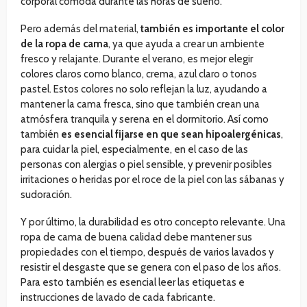
corporal cómoda durante las horas de sueño.
Pero además del material,
también es importante el color
de la ropa de cama
, ya que ayuda a crear un ambiente
fresco y relajante. Durante el verano, es mejor elegir
colores claros como blanco, crema, azul claro o tonos
pastel. Estos colores no solo reflejan la luz, ayudando a
mantener la cama fresca, sino que también crean una
atmósfera tranquila y serena en el dormitorio. Así como
también
es esencial fijarse en que sean hipoalergénicas
,
para cuidar la piel, especialmente, en el caso de las
personas con alergias o piel sensible, y prevenir posibles
irritaciones o heridas por el roce de la piel con las sábanas y
sudoración.
Y por último, la durabilidad es otro concepto relevante. Una
ropa de cama de buena calidad debe mantener sus
propiedades con el tiempo, después de varios lavados y
resistir el desgaste que se genera con el paso de los años.
Para esto también es esencial leer las etiquetas e
instrucciones de lavado de cada fabricante.