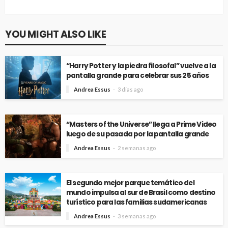
YOU MIGHT ALSO LIKE
“Harry Potter y la piedra filosofal” vuelve a la
pantalla grande para celebrar sus 25 años
Andrea Essus
3 días ago
“Masters of the Universe” llega a Prime Video
luego de su pasada por la pantalla grande
Andrea Essus
2 semanas ago
El segundo mejor parque temático del
mundo impulsa al sur de Brasil como destino
turístico para las familias sudamericanas
Andrea Essus
3 semanas ago