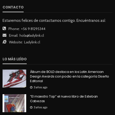
CONTACTO
Estaremos felices de contactarnos contigo. Encuéntranos así:
Phone:
+56 9 81295344
Email:
hola@ladylink.cl
Website:
Ladylink.cl
LO MÁS LEÍDO
Álbum de BOLD destaca en los Latin American
Design Awards con podio en la categoría Diseño
Editorial
3 años ago
“El maestro Top” el nuevo libro de Esteban
Cabezas
3 años ago