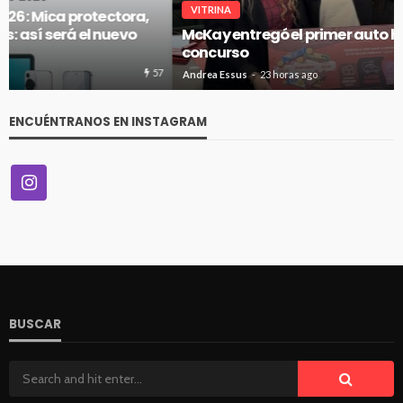
VITRINA
McKay entregó el primer auto híbrido de su gran
concurso
59
Andrea Essus
23 horas ago
ENCUÉNTRANOS EN INSTAGRAM
BUSCAR