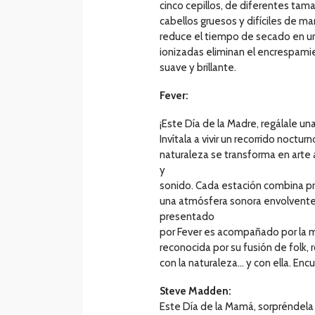
cinco cepillos, de diferentes ta
cabellos gruesos y difíciles de m
reduce el tiempo de secado en un
ionizadas eliminan el encrespam
suave y brillante.
Fever:
¡Este Día de la Madre, regálale un
Invítala a vivir un recorrido noct
naturaleza se transforma en arte a
y
sonido. Cada estación combina pr
una atmósfera sonora envolvente
presentado
por Fever es acompañado por la m
reconocida por su fusión de folk, 
con la naturaleza… y con ella. Enc
Steve Madden:
Este Día de la Mamá, sorpréndela