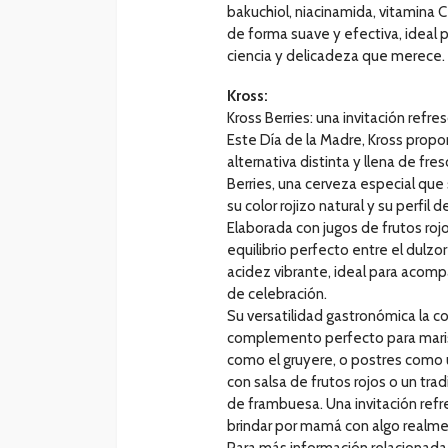
bakuchiol, niacinamida, vitamina 
de forma suave y efectiva, ideal p
ciencia y delicadeza que merece. 
Kross:
Kross Berries: una invitación refr
Este Día de la Madre, Kross prop
alternativa distinta y llena de fres
Berries, una cerveza especial que
su color rojizo natural y su perfil 
Elaborada con jugos de frutos rojo
equilibrio perfecto entre el dulzo
acidez vibrante, ideal para aco
de celebración.
Su versatilidad gastronómica la co
complemento perfecto para mari
como el gruyere, o postres como
con salsa de frutos rojos o un tra
de frambuesa. Una invitación ref
brindar por mamá con algo realme
Para más información relacionada