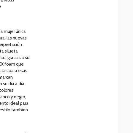
/
sa mujer única
ura: las nuevas
erpretación
ta silueta
ad, gracias a su
 CX foam que
ctas para esas
marcan
 su día a día
colores
lanco y negro,
nto ideal para
 estilo también