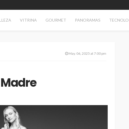
LLEZA
VITRINA
GOURMET
PANORAMAS
TECNOLO
May. 06, 2025 at 7:00 pm
a Madre
TECNOLOGÍA