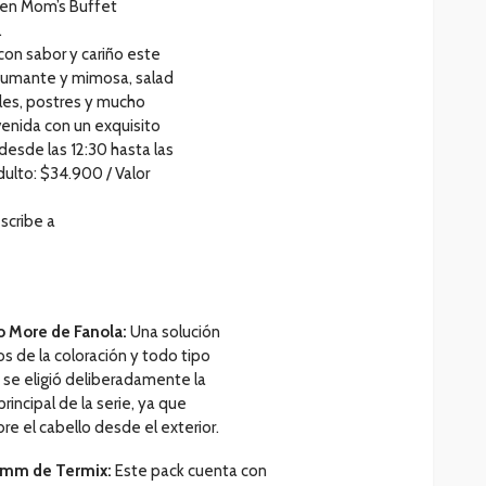
 en Mom’s Buffet
.
con sabor y cariño este
spumante y mimosa, salad
pales, postres y mucho
enida con un exquisito
esde las 12:30 hasta las
dulto: $34.900 / Valor
scribe a
o More de Fanola:
Una solución
s de la coloración y todo tipo
, se eligió deliberadamente la
incipal de la serie, ya que
re el cabello desde el exterior.
3mm de Termix:
Este pack cuenta con