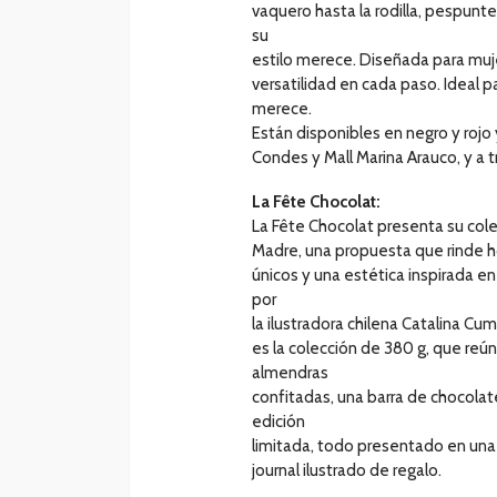
vaquero hasta la rodilla, pespunt
su
estilo merece. Diseñada para muj
versatilidad en cada paso. Ideal p
merece.
Están disponibles en negro y rojo
Condes y Mall Marina Arauco, y a
La Fête Chocolat:
La Fête Chocolat presenta su cole
Madre, una propuesta que rinde h
únicos y una estética inspirada en
por
la ilustradora chilena Catalina Cu
es la colección de 380 g, que r
almendras
confitadas, una barra de chocola
edición
limitada, todo presentado en una
journal ilustrado de regalo.