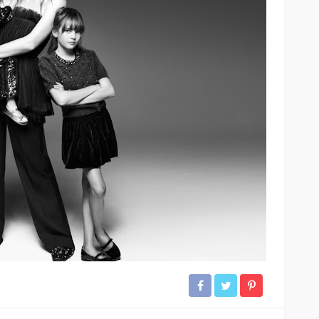
Entre el 6 y el 8 de agosto de
2026: Mica protectora,
limpieza y mano de obra
arcan la
gratis: así será el nuevo
enestar
HUAWEI Service Day
58
55
Andrea Essus
17 horas ago