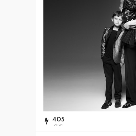
SALUD
5 decisiones que m
diferencia en tu bi
Andrea Essus
17 horas ago
405
VIEWS