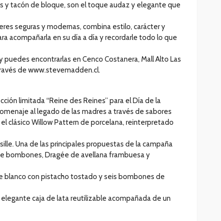
es y tacón de bloque, son el toque audaz y elegante que
eres seguras y modernas, combina estilo, carácter y
ara acompañarla en su día a día y recordarle todo lo que
 y puedes encontrarlas en Cenco Costanera, Mall Alto Las
 través de www.stevemadden.cl.
cción limitada “Reine des Reines” para el Día de la
omenaje al legado de las madres a través de sabores
 el clásico Willow Pattern de porcelana, reinterpretado
msille. Una de las principales propuestas de la campaña
eúne bombones, Dragée de avellana frambuesa y
te blanco con pistacho tostado y seis bombones de
 elegante caja de lata reutilizable acompañada de un