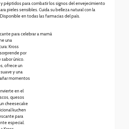
C y péptidos para combatir los signos del envejecimiento
ara pieles sensibles. Cuida su belleza natural con la
Disponible en todas las farmacias del país.
escante para celebrar a mamá
one una
cura: Kross
 sorprende por
de sabor único.
s, ofrece un
r suave y una
mpañar momentos
nvierte en el
scos, quesos
 un cheesecake
dicional kuchen
rescante para
nte especial.
 a Kross