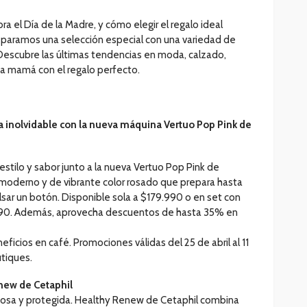
 el Día de la Madre, y cómo elegir el regalo ideal
reparamos una selección especial con una variedad de
 Descubre las últimas tendencias en moda, calzado,
 a mamá con el regalo perfecto.
a inolvidable con la nueva máquina Vertuo Pop Pink de
estilo y sabor junto a la nueva Vertuo Pop Pink de
moderno y de vibrante color rosado que prepara hasta
sar un botón. Disponible sola a $179.990 o en set con
90. Además, aprovecha descuentos de hasta 35% en
icios en café. Promociones válidas del 25 de abril al 11
tiques.
new de Cetaphil
inosa y protegida. Healthy Renew de Cetaphil combina