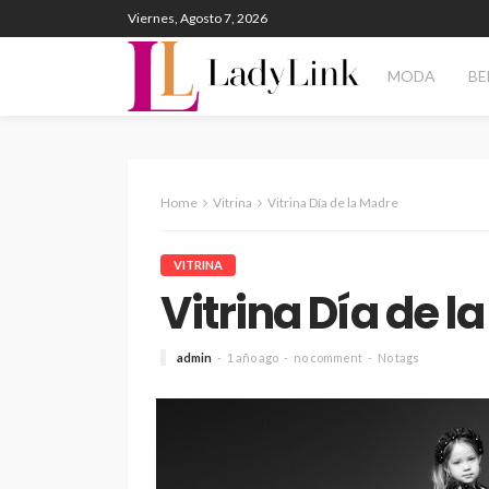
Viernes, Agosto 7, 2026
MODA
BE
Home
Vitrina
Vitrina Día de la Madre
VITRINA
Vitrina Día de l
admin
1 año ago
no comment
No tags