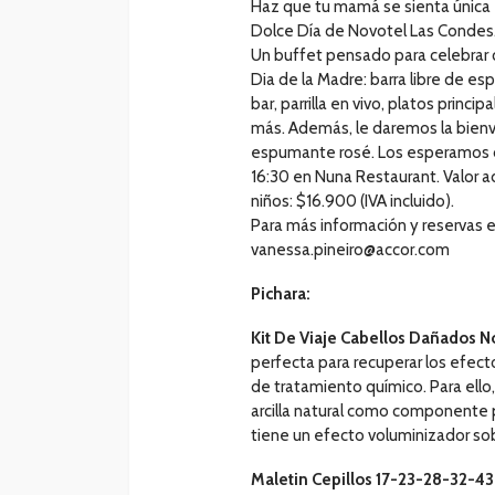
Haz que tu mamá se sienta única
Dolce Día de Novotel Las Condes
Un buffet pensado para celebrar 
Dia de la Madre: barra libre de e
bar, parrilla en vivo, platos princi
más. Además, le daremos la bienv
espumante rosé. Los esperamos d
16:30 en Nuna Restaurant. Valor a
niños: $16.900 (IVA incluido).
Para más información y reservas e
vanessa.pineiro@accor.com
Pichara:
Kit De Viaje Cabellos Dañados N
perfecta para recuperar los efecto
de tratamiento químico. Para ello
arcilla natural como componente pr
tiene un efecto voluminizador sob
Maletin Cepillos 17-23-28-32-4