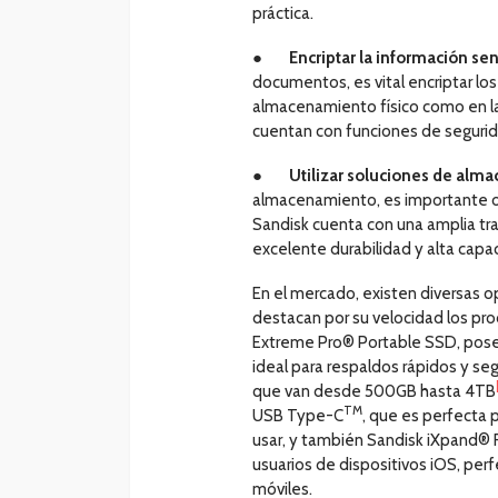
práctica.
●
Encriptar la información sen
documentos, es vital encriptar los
almacenamiento físico como en la
cuentan con funciones de segurid
●
Utilizar soluciones de alma
almacenamiento, es importante op
Sandisk cuenta con una amplia tr
excelente durabilidad y alta capa
En el mercado, existen diversas o
destacan por su velocidad los pr
Extreme Pro® Portable SSD, posee 
ideal para respaldos rápidos y s
que van desde 500GB hasta 4TB
TM
USB Type-C
, que es perfecta 
usar, y también Sandisk iXpand® 
usuarios de dispositivos iOS, perf
móviles.