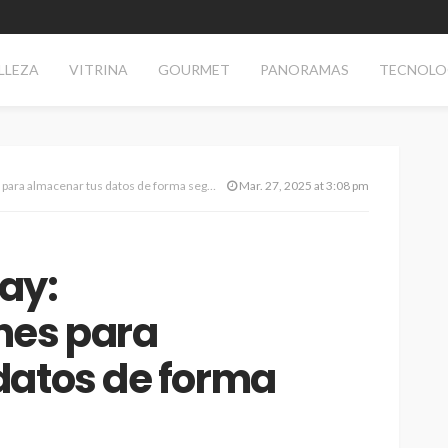
LLEZA
VITRINA
GOURMET
PANORAMAS
TECNOLO
ra almacenar tus datos de forma segura
Mar. 27, 2025 at 3:08 pm
ay:
es para
datos de forma
TECNOLOGÍA