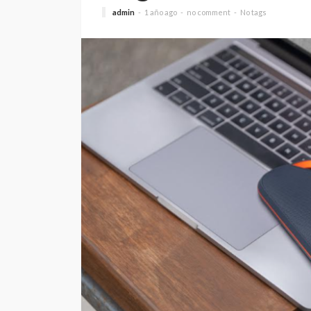
admin
1 año ago
no comment
No tags
SALUD
5 decisiones que m
diferencia en tu bi
Andrea Essus
1 día ago