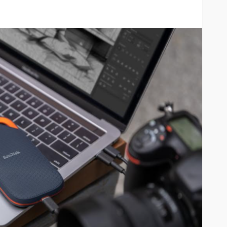
Entre el 6 y el 8 de agosto de
2026: Mica protectora,
limpieza y mano de obra
arcan la
gratis: así será el nuevo
enestar
HUAWEI Service Day
63
61
Andrea Essus
1 día ago