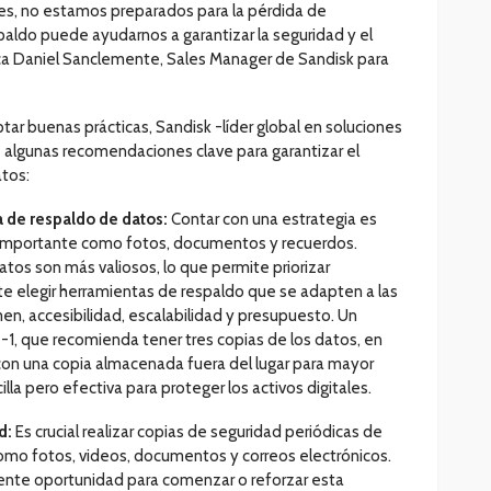
es, no estamos preparados para la pérdida de
paldo puede ayudarnos a garantizar la seguridad y el
lica Daniel Sanclemente, Sales Manager de Sandisk para
tar buenas prácticas, Sandisk -líder global en soluciones
algunas recomendaciones clave para garantizar el
tos:
 de respaldo de datos:
Contar con una estrategia es
n importante como fotos, documentos y recuerdos.
atos son más valiosos, lo que permite priorizar
e elegir herramientas de respaldo que se adapten a las
n, accesibilidad, escalabilidad y presupuesto. Un
2-1, que recomienda tener tres copias de los datos, en
con una copia almacenada fuera del lugar para mayor
lla pero efectiva para proteger los activos digitales.
ad:
Es crucial realizar copias de seguridad periódicas de
como fotos, videos, documentos y correos electrónicos.
ente oportunidad para comenzar o reforzar esta