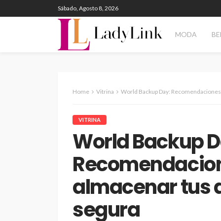
Sábado, Agosto 8, 2026
MODA
BE
Home
Vitrina
World Backup Day: Recomendaciones pa
VITRINA
World Backup D
Recomendacion
almacenar tus 
segura