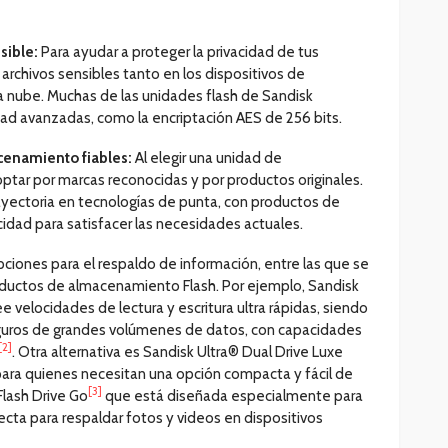
sible:
Para ayudar a proteger la privacidad de tus
 archivos sensibles tanto en los dispositivos de
 nube. Muchas de las unidades flash de Sandisk
ad avanzadas, como la encriptación AES de 256 bits.
cenamiento fiables:
Al elegir una unidad de
tar por marcas reconocidas y por productos originales.
ayectoria en tecnologías de punta, con productos de
cidad para satisfacer las necesidades actuales.
pciones para el respaldo de información, entre las que se
oductos de almacenamiento Flash. Por ejemplo, Sandisk
velocidades de lectura y escritura ultra rápidas, siendo
eguros de grandes volúmenes de datos, con capacidades
[2]
. Otra alternativa es Sandisk Ultra® Dual Drive Luxe
para quienes necesitan una opción compacta y fácil de
[3]
Flash Drive Go
que está diseñada especialmente para
ecta para respaldar fotos y videos en dispositivos