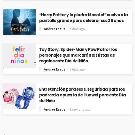
“Harry Potter y la piedra filosofal” vuelve a la
pantalla grande para celebrar sus 25 años
Andrea Essus
5 días ago
Toy Story, Spider-Man y Paw Patrol: los
personajes que marcarán las listas de
regalos este Día del Niño
Andrea Essus
6 días ago
Entretención para ellos, seguridad para los
padres: la apuesta de Huawei para este Día
del Niño
Andrea Essus
1 semana ago