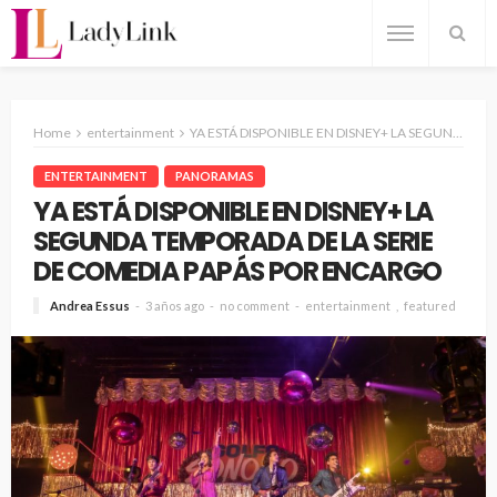
Home
entertainment
YA ESTÁ DISPONIBLE EN DISNEY+ LA SEGUNDA TEMPORADA DE LA SERIE DE COMEDIA PAPÁS POR ENCARGO
ENTERTAINMENT
PANORAMAS
YA ESTÁ DISPONIBLE EN DISNEY+ LA
SEGUNDA TEMPORADA DE LA SERIE
DE COMEDIA PAPÁS POR ENCARGO
Andrea Essus
3 años ago
no comment
entertainment
featured