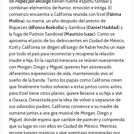
de
Papás por encargo
tienen fuerte espíritu familiar y
combinan elementos de humor, emoción e intriga. El
comienzo encuentra a California reunida con Itzel (
Fátima
Molina
), su mamá, un año después del arresto de
Riquezes (
Alfonso Borbolla
) y Gamboa (
Daniel Haddad
) y
la fuga de Patricio Sandoval (
Mauricio Isaac
). Como se
aproxima el juicio de los delincuentes en Ciudad de México,
Itzel y California se dirigen allí luego de haber hecho un viaje
por todo el país para reconectar y recuperar la relación
madre e hija. En la capital mexicana se reúnen nuevamente
con Morgan, Diego y Miguel, quienes han atravesado
diferentes experiencias de vida, manteniendo vivo el
sueño de la banda. Tanto los papás como California creen
que finalmente todos volverán a estar juntos como antes,
pero Itzel tiene otros planes: quiere llevarse a su hija a vivir
a Oaxaca. Devastada por la idea de volver a separarse de
sus adorados padres, California convence a su madre de
sumarse juntas a una gira musical de Morgan, Diego y
Miguel, donde espera que cambie de parecer y comprenda
que su lugar es con ellos en Ciudad de México. Mientras
recorre lugares mágicos y vive aventuras inesperadas por