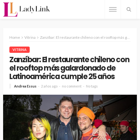
Home
Vitrina
Zanzíbar: El restaurante chileno con el rooftop más galardonado de Latinoamérica cumple 25 años
VITRINA
Zanzíbar: El restaurante chileno con
el rooftop más galardonado de
Latinoamérica cumple 25 años
Andrea Essus
2 años ago
no comment
No tags