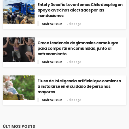
Entel y Desafío Levantemos Chile despliegan
apoyo a vecinos afectados por las
inundaciones
Andrea Essus
2 días ago
Crece tendencia de gimnasios como lugar
para compartir en comunidad, junto al
entrenamiento
Andrea Essus
2 días ago
El uso de inteligencia artificial que comienza
a instalarse en el cuidado de personas
mayores
Andrea Essus
2 días ago
ÚLTIMOS POSTS