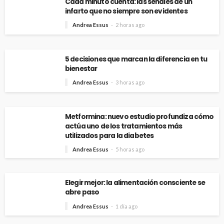
Cada minuto cuenta: las señales de un
infarto que no siempre son evidentes
Andrea Essus
2 horas ago
5 decisiones que marcan la diferencia en tu
bienestar
Andrea Essus
3 horas ago
Metformina: nuevo estudio profundiza cómo
actúa uno de los tratamientos más
utilizados para la diabetes
Andrea Essus
5 horas ago
Elegir mejor: la alimentación consciente se
abre paso
Andrea Essus
1 día ago