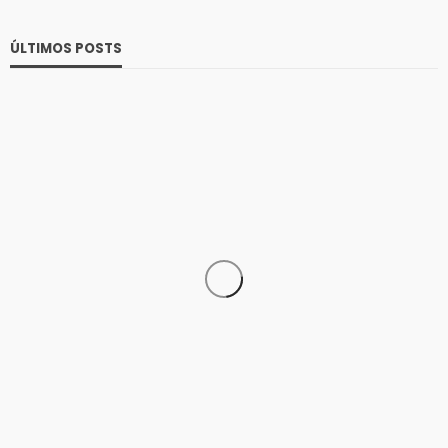
ÚLTIMOS POSTS
TECNOLOGÍA
Entre el 6 y el 8 de agosto de 2026: Mica protectora,
limpieza y mano de obra gratis: así será el nuevo
HUAWEI Service Day
33
Andrea Essus
2 horas ago