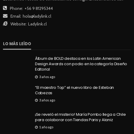
SALUD
Phone:
+56 9 81295344
Cada minuto cuenta: las señales de un infarto que
Email:
hola@ladylink.cl
no siempre son evidentes
Website:
Ladylink.cl
36
Andrea Essus
2 horas ago
LO MÁS LEÍDO
Álbum de BOLD destaca en los Latin American
Design Awards con podio en la categoría Diseño
Editorial
3 años ago
“El maestro Top” el nuevo libro de Esteban
Cabezas
SALUD
5 decisiones que marcan la diferencia en tu
3 años ago
bienestar
¡Se reveló el misterio! María Pombo llega a Chile
35
Andrea Essus
3 horas ago
para colaborar con Tiendas Paris y Alaniz
1 año ago