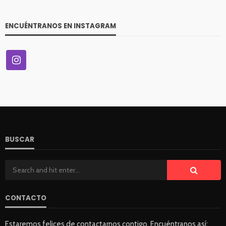
ENCUÉNTRANOS EN INSTAGRAM
VITRINA
McKay entregó el primer auto híbrido de su gran
concurso
36
Andrea Essus
2 horas ago
BUSCAR
CONTACTO
Estaremos felices de contactarnos contigo. Encuéntranos así: