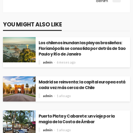
denim
YOU MIGHT ALSO LIKE
Los chilenos inundan las playas brasileñas:
Florianópolis se consolida por detrás de Sao
Paulo y Río de Janeiro
admin
6 meses ago
Madrid se reinventa: la capital europea está
cada vez más cerca de Chile
admin
1 año ago
Puerto Plata y Cabarete: un viaje por la
magia de la Costa de Ámbar
admin
1 año ago