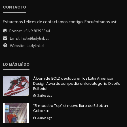
CONTACTO
Estaremos felices de contactarnos contigo. Encuéntranos así:
Phone:
+56 9 81295344
Email:
hola@ladylink.cl
Website:
Ladylink.cl
LO MÁS LEÍDO
Álbum de BOLD destaca en los Latin American
Design Awards con podio en la categoría Diseño
Editorial
3 años ago
“El maestro Top” el nuevo libro de Esteban
Cabezas
3 años ago