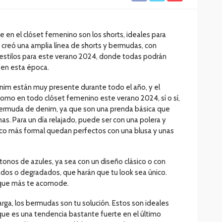
ble en el clóset femenino son los shorts, ideales para
 creó una amplia línea de shorts y bermudas, con
 y estilos para este verano 2024, donde todas podrán
e en esta época.
nim están muy presente durante todo el año, y el
 como en todo clóset femenino este verano 2024, sí o sí,
bermuda de denim, ya que son una prenda básica que
. Para un día relajado, puede ser con una polera y
poco más formal quedan perfectos con una blusa y unas
tonos de azules, ya sea con un diseño clásico o con
ados o degradados, que harán que tu look sea único.
 que más te acomode.
larga, los bermudas son tu solución. Estos son ideales
 que es una tendencia bastante fuerte en el último