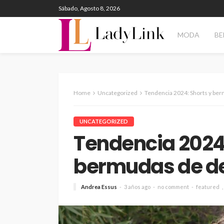
Sábado, Agosto 8, 2026
MODA
BE
Home
Uncategorized
Tendencia 2024: Shorts y be
UNCATEGORIZED
Tendencia 2024:
bermudas de d
Andrea Essus
3 años ago
no comment
featured