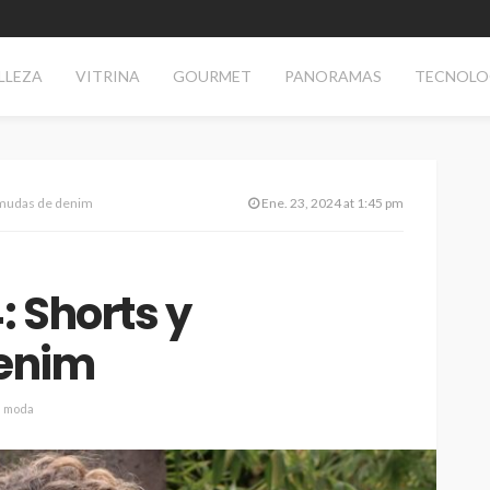
LLEZA
VITRINA
GOURMET
PANORAMAS
TECNOLO
rmudas de denim
Ene. 23, 2024 at 1:45 pm
 Shorts y
enim
moda
TECNOLOGÍA