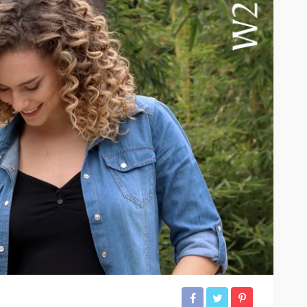
Entre el 6 y el 8 de agosto de
2026: Mica protectora,
limpieza y mano de obra
arcan la
gratis: así será el nuevo
enestar
HUAWEI Service Day
66
62
Andrea Essus
1 día ago