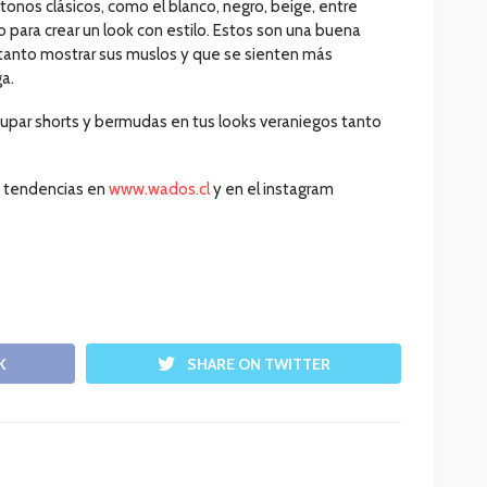
onos clásicos, como el blanco, negro, beige, entre
do para crear un look con estilo. Estos son una buena
 tanto mostrar sus muslos y que se sienten más
a.
cupar shorts y bermudas en tus looks veraniegos tanto
y tendencias en
www.wados.cl
y en el instagram
K
SHARE ON TWITTER