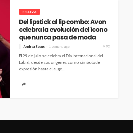
BELLEZA
Del lipstick al lip combo: Avon
celebra la evolución del ícono
que nunca pasa de moda
90
Andrea Essus
1 semana ago
El 29 de Julio se celebra el Día Internacional del
Labial, desde sus orígenes como símbolode
expresión hasta el auge...