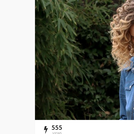
SALUD
5 decisiones que m
diferencia en tu bi
Andrea Essus
1 día ago
555
VIEWS