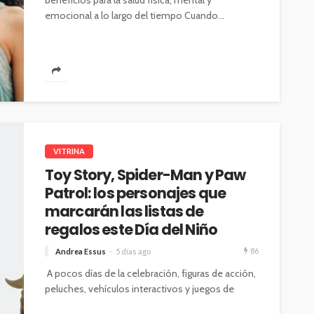
beneficios para la salud física, mental y
emocional a lo largo del tiempo Cuando...
VITRINA
Toy Story, Spider-Man y Paw
Patrol: los personajes que
marcarán las listas de
regalos este Día del Niño
86
Andrea Essus
5 días ago
A pocos días de la celebración, figuras de acción,
peluches, vehículos interactivos y juegos de
mesa inspirados en estas franquicias...