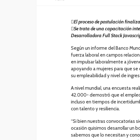

El proceso de postulación finaliza
Se trata de una capacitación int
Desarrolladora Full Stack Javascri
Según un informe del Banco Mundi
fuerza laboral en campos relacio
en impulsar laboralmente a jóven
apoyando a mujeres para que se d
su empleabilidad y nivel de ingres
A nivel mundial, una encuesta re
42.000- demostró que el empleo t
incluso en tiempos de incertidu
con talento y resiliencia.
“Si bien nuestras convocatorias 
ocasión quisimos desarrollar un
sabemos que lo necesitan y cono