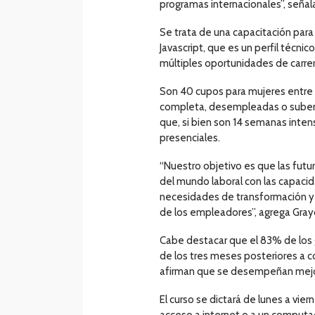
programas internacionales”, señala
Se trata de una capacitación par
Javascript, que es un perfil téc
múltiples oportunidades de carrer
Son 40 cupos para mujeres entre
completa, desempleadas o subemp
que, si bien son 14 semanas intens
presenciales.
“Nuestro objetivo es que las fut
del mundo laboral con las capaci
necesidades de transformación y
de los empleadores”, agrega Gray
Cabe destacar que el 83% de los
de los tres meses posteriores a 
afirman que se desempeñan mejo
El curso se dictará de lunes a vier
acceso a internet o a un computa