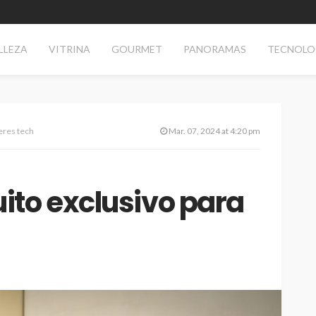
LLEZA
VITRINA
GOURMET
PANORAMAS
TECNOLO
eres tech
Mar. 07, 2024 at 4:20 pm
ito exclusivo para
AS