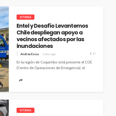
VITRINA
Entel y Desafío Levantemos
Chile despliegan apoyo a
vecinos afectados por las
inundaciones
77
Andrea Essus
2 días ago
En la región de Coquimbo está presente el COE
(Centro de Operaciones de Emergencia), el
vehículo, que es coordinado por...
VITRINA