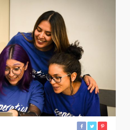
iedra
la pantalla
SALUD
ar sus 25
Elegir mejor: la alimentación
consciente se abre paso
56
56
Andrea Essus
18 horas ago