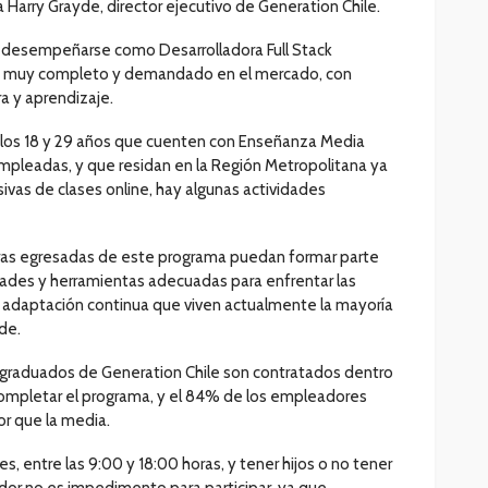
 Harry Grayde, director ejecutivo de Generation Chile.
a desempeñarse como Desarrolladora Full Stack
nico muy completo y demandado en el mercado, con
a y aprendizaje.
 los 18 y 29 años que cuenten con Enseñanza Media
leadas, y que residan en la Región Metropolitana ya
ivas de clases online, hay algunas actividades
uras egresadas de este programa puedan formar parte
dades y herramientas adecuadas para enfrentar las
 adaptación continua que viven actualmente la mayoría
de.
 graduados de Generation Chile son contratados dentro
completar el programa, y el 84% de los empleadores
r que la media.
nes, entre las 9:00 y 18:00 horas, y tener hijos o no tener
dor no es impedimento para participar, ya que