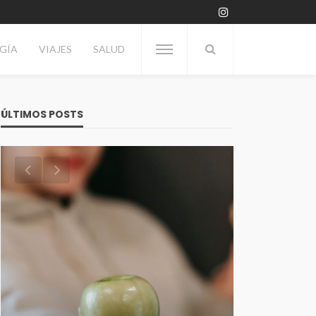
GÍA
VIAJES
SALUD
ÚLTIMOS POSTS
VITRINA
Día del Enólogo: Por qué se
TECNOLOGÍA