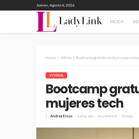
Jueves, Agosto 6, 2026
MODA
BE
Home
Vitrina
Bootcamp gratuito exclusivo para muj
VITRINA
Bootcamp gratu
mujeres tech
Andrea Essus
2 años ago
no comment
No tags
ENTERTAINMENT
PANORAM