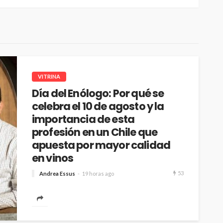
VITRINA
Día del Enólogo: Por qué se
celebra el 10 de agosto y la
importancia de esta
profesión en un Chile que
apuesta por mayor calidad
en vinos
53
Andrea Essus
19 horas ago
Marques de Casa Concha destaca la figura de los
enólogos, en un país donde los consumidores
han cambiado sus patrones...