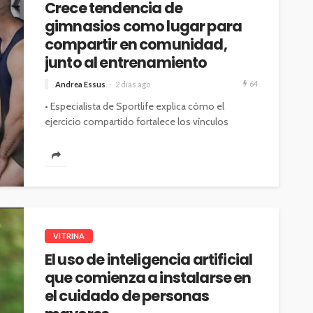
Crece tendencia de
gimnasios como lugar para
compartir en comunidad,
junto al entrenamiento
64
Andrea Essus
2 días ago
• Especialista de Sportlife explica cómo el
ejercicio compartido fortalece los vínculos
sociales, mejora la adherencia a la actividad
física...
VITRINA
El uso de inteligencia artificial
que comienza a instalarse en
el cuidado de personas