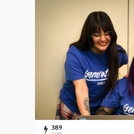
“Harry Potter y la p
filosofal” vuelve a 
grande para celebr
años
Andrea Essus
2 días ago
389
VIEWS