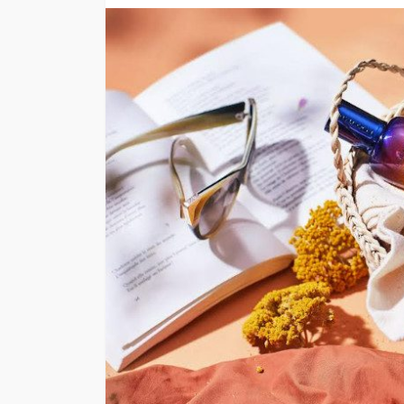
“Conciencia en Tod
Recicla” de Entel:¿
en desuso? Llega la
circular a la Región
Metropolitana
Andrea Essus
2 días ago