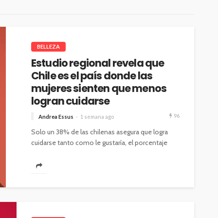
BELLEZA
Estudio regional revela que
Chile es el país donde las
mujeres sienten que menos
logran cuidarse
96
Andrea Essus
1 semana ago
Solo un 38% de las chilenas asegura que logra
cuidarse tanto como le gustaría, el porcentaje
más bajo entre seis...