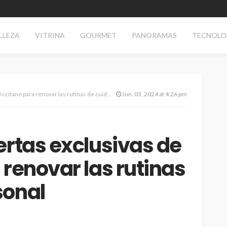
LLEZA
VITRINA
GOURMET
PANORAMAS
TECNOLO
ne para renovar las rutinas de cuidado personal
Jun. 03, 2024 at 4:26 pm
ertas exclusivas de
 renovar las rutinas
sonal
SALUD