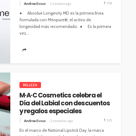
106
Andrea Essus
1 semana ago
● Absolue Longevity MD es la primera línea
formulada con Mitopure®, el activo de
longevidad más recomendado. ● Es la primera
vez...
BELLEZA
M·A·C Cosmetics celebra el
Día del Labial con descuentos
y regalos especiales
131
Andrea Essus
2 semanas ago
En el marco de National Lipstick Day, la marca