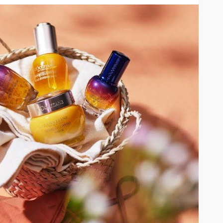
as:
Celulares
Metformina: nuevo estudio
 ruta
profundiza cómo actúa uno
de los tratamientos más
utilizados para la diabetes
82
38
Andrea Essus
50 minutos ago