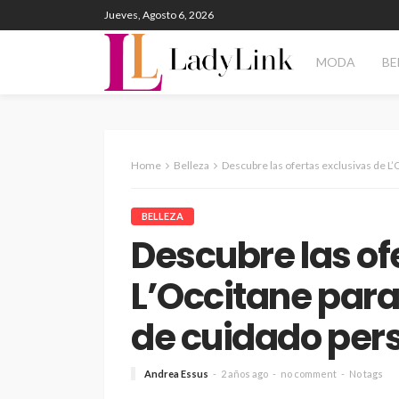
Jueves, Agosto 6, 2026
MODA
BE
Home
Belleza
Descubre las ofertas exclusivas de L’Occita
BELLEZA
Descubre las of
L’Occitane para
de cuidado per
Andrea Essus
2 años ago
no comment
No tags
TECNOLOGÍA