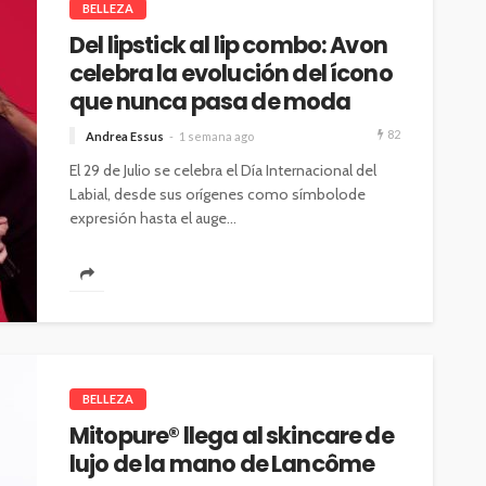
BELLEZA
Del lipstick al lip combo: Avon
celebra la evolución del ícono
que nunca pasa de moda
82
Andrea Essus
1 semana ago
El 29 de Julio se celebra el Día Internacional del
Labial, desde sus orígenes como símbolode
expresión hasta el auge...
BELLEZA
Mitopure® llega al skincare de
lujo de la mano de Lancôme