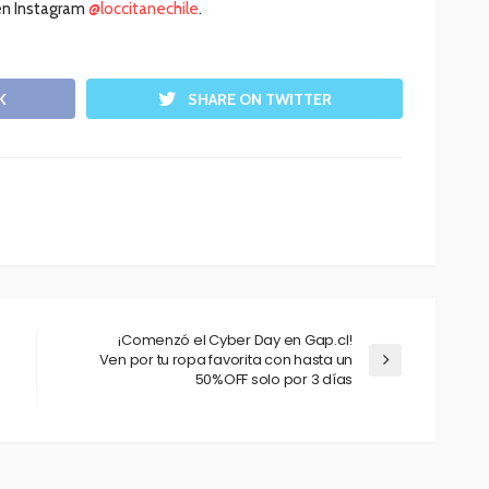
en Instagram
@loccitanechile
.
K
SHARE ON TWITTER
¡Comenzó el Cyber Day en Gap.cl!
Ven por tu ropa favorita con hasta un
50%OFF solo por 3 días