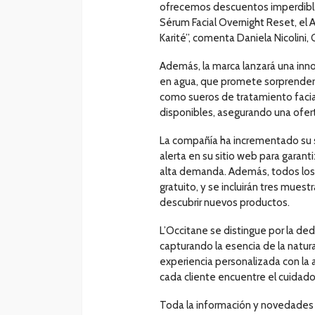
ofrecemos descuentos imperdibles
Sérum Facial Overnight Reset, e
Karité”, comenta Daniela Nicolini,
Además, la marca lanzará una inno
en agua, que promete sorprende
como sueros de tratamiento facial
disponibles, asegurando una ofert
La compañía ha incrementado su 
alerta en su sitio web para garant
alta demanda. Además, todos los
gratuito, y se incluirán tres muest
descubrir nuevos productos.
L’Occitane se distingue por la de
capturando la esencia de la natur
experiencia personalizada con la 
cada cliente encuentre el cuidado
Toda la información y novedades 