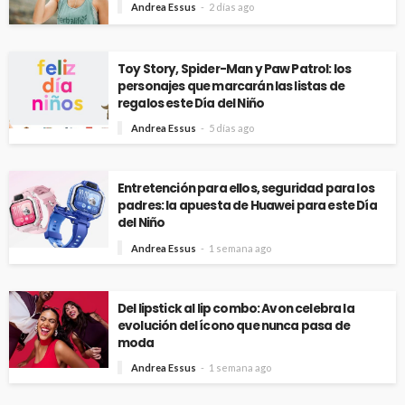
Andrea Essus
2 días ago
Toy Story, Spider-Man y Paw Patrol: los
personajes que marcarán las listas de
regalos este Día del Niño
Andrea Essus
5 días ago
Entretención para ellos, seguridad para los
padres: la apuesta de Huawei para este Día
del Niño
Andrea Essus
1 semana ago
Del lipstick al lip combo: Avon celebra la
evolución del ícono que nunca pasa de
moda
Andrea Essus
1 semana ago