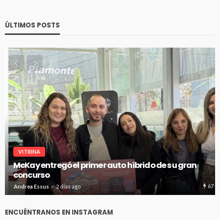
ÚLTIMOS POSTS
VITRINA
McKay entregó el primer auto híbrido de su gran
concurso
67
Andrea Essus
2 días ago
ENCUÉNTRANOS EN INSTAGRAM