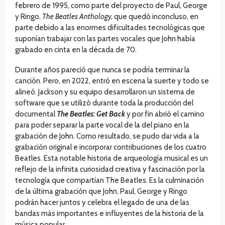
febrero de 1995, como parte del proyecto de Paul, George
y Ringo,
The Beatles Anthology,
que quedó inconcluso, en
parte debido a las enormes dificultades tecnológicas que
suponían trabajar con las partes vocales que John había
grabado en cinta en la década de 70.
Durante años pareció que nunca se podría terminar la
canción. Pero, en 2022, entró en escena la suerte y todo se
alineó. Jackson y su equipo desarrollaron un sistema de
software que se utilizó durante toda la producción del
documental
The Beatles: Get Back
y por fin abrió el camino
para poder separar la parte vocal de la del piano en la
grabación de John. Como resultado, se pudo dar vida a la
grabación original e incorporar contribuciones de los cuatro
Beatles. Esta notable historia de arqueología musical es un
reflejo de la infinita curiosidad creativa y fascinación por la
tecnología que compartían The Beatles. Es la culminación
de la última grabación que John, Paul, George y Ringo
podrán hacer juntos y celebra el legado de una de las
bandas más importantes e influyentes de la historia de la
música popular.