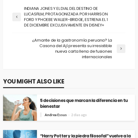
INDIANA JONES Y EL DIAL DEL DESTINO DE
LUCASFILM, PROTAGONIZADA POR HARRISON
FORD Y PHOEBE WALLER-BRIDGE, ESTRENA EL 1
DE DICIEMBRE EXCLUSIVAMENTE EN DISNEY+
¿Amante de la gastronomía peruana? La
Casona del Ají presenta su irresistible
nueva carta llena de fusiones
internacionales
YOU MIGHT ALSO LIKE
5 decisiones que marcan la diferencia en tu
bienestar
Andrea Essus
2 días ago
“Harry Potter y la piedra filosofal” vuelve a la