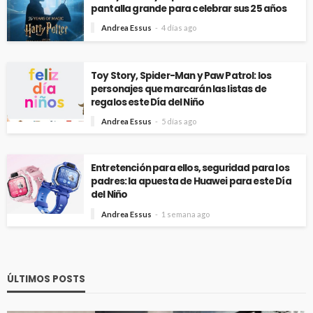
pantalla grande para celebrar sus 25 años
Andrea Essus
4 días ago
Toy Story, Spider-Man y Paw Patrol: los
personajes que marcarán las listas de
regalos este Día del Niño
Andrea Essus
5 días ago
Entretención para ellos, seguridad para los
padres: la apuesta de Huawei para este Día
del Niño
Andrea Essus
1 semana ago
ÚLTIMOS POSTS