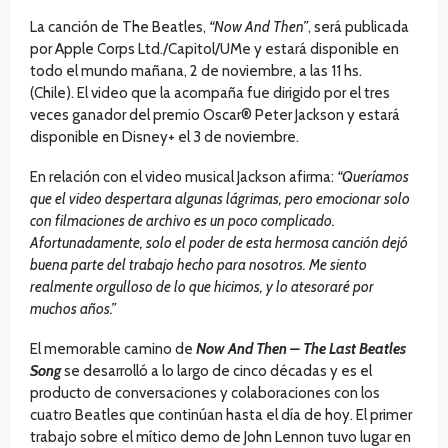
La canción de The Beatles,
“Now And Then”
, será publicada
por Apple Corps Ltd./Capitol/UMe y estará disponible en
todo el mundo mañana, 2 de noviembre, a las 11 hs.
(Chile). El video que la acompaña fue dirigido por el tres
veces ganador del premio Oscar® Peter Jackson y estará
disponible en Disney+ el 3 de noviembre.
En relación con el video musical Jackson afirma:
“Queríamos
que el video despertara algunas lágrimas, pero emocionar solo
con filmaciones de archivo es un poco complicado.
Afortunadamente, solo el poder de esta hermosa canción dejó
buena parte del trabajo hecho para nosotros. Me siento
realmente orgulloso de lo que hicimos, y lo atesoraré por
muchos años.”
El memorable camino de
Now And Then – The Last Beatles
Song
se desarrolló a lo largo de cinco décadas y es el
producto de conversaciones y colaboraciones con los
cuatro Beatles que continúan hasta el día de hoy. El primer
trabajo sobre el mítico demo de John Lennon tuvo lugar en