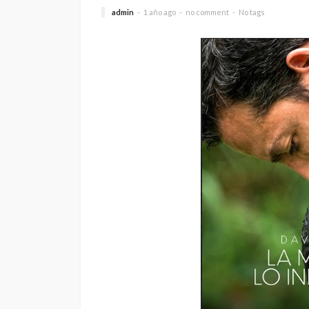
admin
1 año ago
no comment
No tags
SALUD
5 decisiones que m
diferencia en tu bi
Andrea Essus
24 horas ago