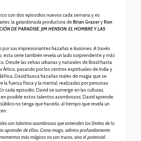
marzo con dos episodios nuevos cada semana y es
ries, la galardonada productora de
Brian Grazer
y
Ron
CIÓN DE PARADISE
,
JIM HENSON: EL HOMBRE Y LAS
por sus impresionantes hazañas e ilusiones. A través
 esta serie también revela un lado sorprendente y más
to. Desde las selvas urbanas y naturales de Brasil hasta
ar Ártico, pasando por los centros espirituales de India y
udáfrica, David busca hazañas reales de magia que se
e la fuerza física y la mental, realizadas por personas
n cada episodio, David se sumerge en las culturas,
hacen posible estos talentos asombrosos. David aprende
 público no tenga que hacerlo, al tiempo que revela un
cen.
bles con talentos asombrosos que extienden los límites de lo
egio aprender de ellos. Como mago, admiro profundamente
s momentos más mágicos no son trucos, sino el potencial