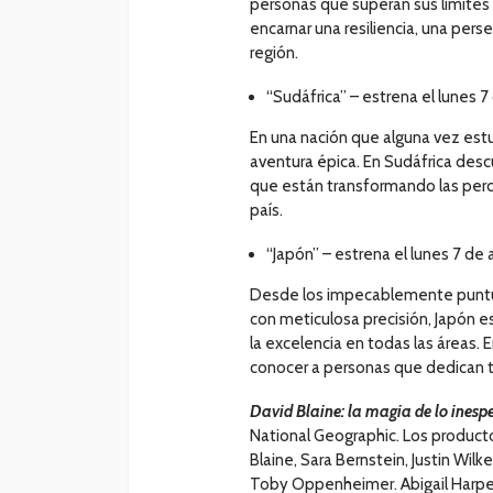
personas que superan sus límites
encarnar una resiliencia, una per
región.
“Sudáfrica” – estrena el lunes 7 
En una nación que alguna vez est
aventura épica. En Sudáfrica descub
que están transformando las perc
país.
“Japón” – estrena el lunes 7 de a
Desde los impecablemente puntual
con meticulosa precisión, Japón e
la excelencia en todas las áreas. 
conocer a personas que dedican to
David Blaine: la magia de lo inesp
National Geographic. Los producto
Blaine, Sara Bernstein, Justin Wilk
Toby Oppenheimer. Abigail Harper 