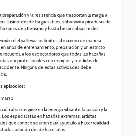
 la preparación y la resistencia que trasportan la magia a
ra ilusión: desde tragar sables, sobrevivir a picaduras de
hazañas de atletismo y hasta besar cobras reales.
erado
celebra llevar los límites al máximo de manera
en años de entrenamiento, preparación y un estricto
e recuerda a los espectadores que todas las hazañas
izadas por profesionales con equipos y medidas de
 accidente. Ninguna de estas actividades debe
cia.
es episodios:
e marzo
ación al sumergirse en la energía vibrante, la pasión y la
 Los especialistas en hazañas extremas, artistas,
ales que conoce se unen para ayudarlo a hacer realidad
estado soñando desde hace años.