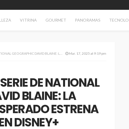
LLEZA
VITRINA
GOURMET
PANORAMAS
TECNOLO
LAINE: LA MAGIA DE LO INESPERADO ESTRENA EL 24 DE MARZO EN DISNEY+
Mar. 17, 2025 at 9:19 pm
SERIE DE NATIONAL
ID BLAINE: LA
ESPERADO ESTRENA
 EN DISNEY+
TECNOLOGÍA