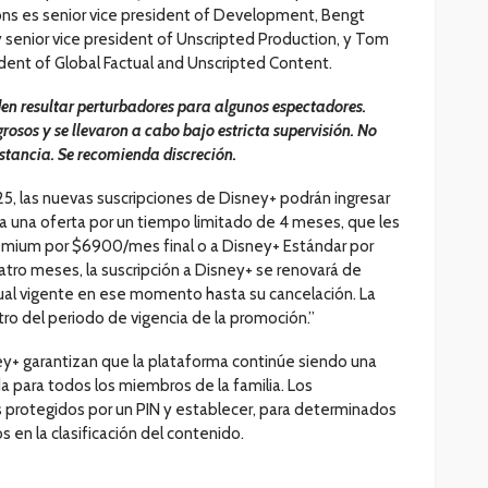
sons es senior vice president of Development, Bengt
 senior vice president of Unscripted Production, y Tom
dent of Global Factual and Unscripted Content.
den resultar perturbadores para algunos espectadores.
grosos y se llevaron a cabo bajo estricta supervisión. No
stancia. Se recomienda discreción.
25, las nuevas suscripciones de Disney+ podrán ingresar
a una oferta por un tiempo limitado de 4 meses, que les
Premium por $6900/mes final o a Disney+ Estándar por
tro meses, la suscripción a Disney+ se renovará de
al vigente en ese momento hasta su cancelación. La
tro del periodo de vigencia de la promoción.”
ey+ garantizan que la plataforma continúe siendo una
 para todos los miembros de la familia. Los
s protegidos por un PIN y establecer, para determinados
s en la clasificación del contenido.