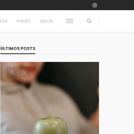
GÍA
VIAJES
SALUD
ÚLTIMOS POSTS
VITRINA
Día del Enólogo: Por qué se
TECNOLOGÍA