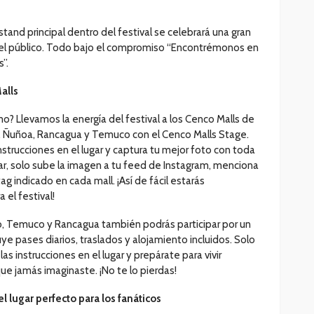
stand principal dentro del festival se celebrará una gran
del público. Todo bajo el compromiso “Encontrémonos en
”.
alls
mo? Llevamos la energía del festival a los Cenco Malls de
no, Ñuñoa, Rancagua y Temuco con el Cenco Malls Stage.
instrucciones en el lugar y captura tu mejor foto con toda
ipar, solo sube la imagen a tu feed de Instagram, menciona
ag indicado en cada mall. ¡Así de fácil estarás
 el festival!
o, Temuco y Rancagua también podrás participar por un
cluye pases diarios, traslados y alojamiento incluidos. Solo
as instrucciones en el lugar y prepárate para vivir
ue jamás imaginaste. ¡No te lo pierdas!
l lugar perfecto para los fanáticos