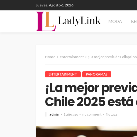
Jueves, Agosto 6, 2026
MODA
BE
Home
entertainment
¡La mejor previa de Lollapalo
ENTERTAINMENT
PANORAMAS
¡La mejor previ
Chile 2025 está
admin
1 año ago
no comment
No tags
ENTERTAINMENT
PANORAM