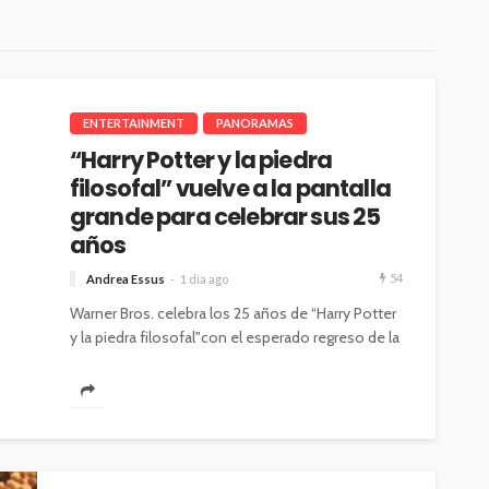
ENTERTAINMENT
PANORAMAS
“Harry Potter y la piedra
filosofal” vuelve a la pantalla
grande para celebrar sus 25
años
54
Andrea Essus
1 día ago
Warner Bros. celebra los 25 años de “Harry Potter
y la piedra filosofal"con el esperado regreso de la
película a...