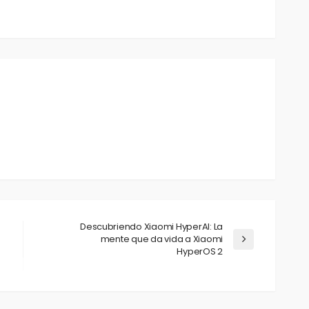
Descubriendo Xiaomi HyperAI: La
mente que da vida a Xiaomi
HyperOS 2