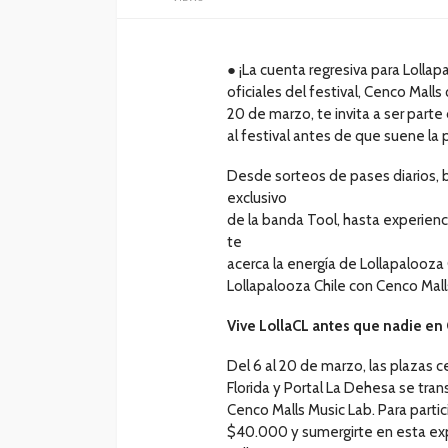
● ¡La cuenta regresiva para Loll
oficiales del festival, Cenco Malls 
20 de marzo, te invita a ser parte
al festival antes de que suene la p
Desde sorteos de pases diarios, 
exclusivo
de la banda Tool, hasta experienci
te
acerca la energía de Lollapalooz
Lollapalooza Chile con Cenco Mall
Vive LollaCL antes que nadie en
Del 6 al 20 de marzo, las plazas c
Florida y Portal La Dehesa se tra
Cenco Malls Music Lab. Para parti
$40.000 y sumergirte en esta exp