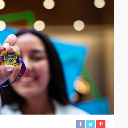
iedra
la pantalla
SALUD
ar sus 25
Elegir mejor: la alimentación
consciente se abre paso
54
44
Andrea Essus
8 horas ago