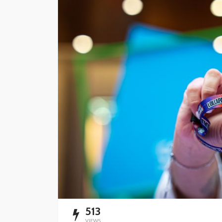
“Harry Potter y la p
filosofal” vuelve a 
grande para celebr
años
Andrea Essus
1 día ago
513
VIEWS