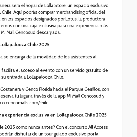
nera será el hogar de Lolla Store, un espacio exclusivo
 Chile. Aquí podrás comprar merchandising oficial del
era en los espacios designados por Lotus, la productora
remos con una caja exclusiva para una experiencia más
p Mi Mall Cencosud descargada.
a Lollapalooza Chile 2025
a se encarga de la movilidad de los asistentes al
 facilita el acceso al evento con un servicio gratuito de
 su entrada a Lollapalooza Chile.
stanera y Cenco Florida hacia el Parque Cerrillos, con
¡Reserva tu lugar a través de la app Mi Mall Cencosud y
pp o cencomalls.com/chile
una experiencia exclusiva en Lollapalooza Chile 2025
hile 2025 como nunca antes? Con el concurso All Access
odrán disfrutar de un tour guiado exclusivo por la