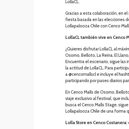
LollaCL.
Gracias a esta colaboración, en el 
fiesta basada en las elecciones 
Lollapalooza Chile con Cenco Malls
LollaCL también vive en Cenco M
¿Quieres disfrutar LollaCL al máxi
Osorno, Belloto, La Reina, El Lla
Encuentra el escenario, sigue las 
la actitud de LollaCL. Para partic
a @cencomallscl e incluye el hasht
participando por pases diarios para
En Cenco Malls de Osorno, Bellot
viaje exclusivo al festival, que in
busca el Cenco Malls Stage, sigue l
Lollapalooza Chile de una forma q
Lolla Store en Cenco Costanera: e