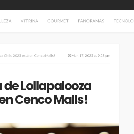
LLEZA
VITRINA
GOURMET
PANORAMAS
TECNOLO
oza Chile 2025 está en Cenco Malls!
Mar. 17, 2025 at 9:23 pm
a de Lollapalooza
 en Cenco Malls!
AS