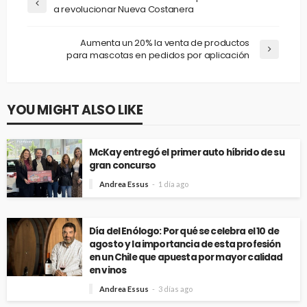
a revolucionar Nueva Costanera
Aumenta un 20% la venta de productos
para mascotas en pedidos por aplicación
YOU MIGHT ALSO LIKE
McKay entregó el primer auto híbrido de su
gran concurso
Andrea Essus
1 día ago
Día del Enólogo: Por qué se celebra el 10 de
agosto y la importancia de esta profesión
en un Chile que apuesta por mayor calidad
en vinos
Andrea Essus
3 días ago