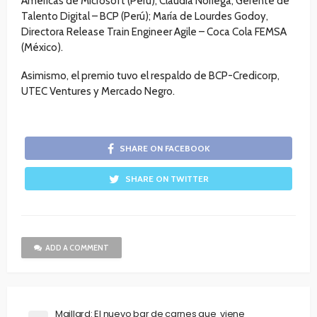
Américas de Microsoft (Perú); Claudia Noriega, Gerente de
Talento Digital – BCP (Perú); María de Lourdes Godoy,
Directora Release Train Engineer Agile – Coca Cola FEMSA
(México).
Asimismo, el premio tuvo el respaldo de BCP-Credicorp,
UTEC Ventures y Mercado Negro.
SHARE ON FACEBOOK
SHARE ON TWITTER
ADD A COMMENT
Maillard: El nuevo bar de carnes que viene