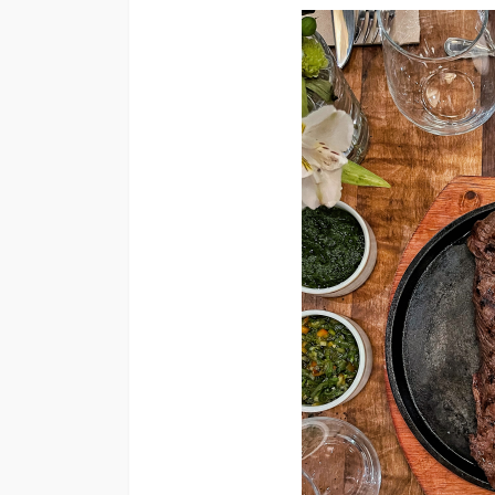
SALUD
5 decisiones que m
diferencia en tu bi
Andrea Essus
1 día ago