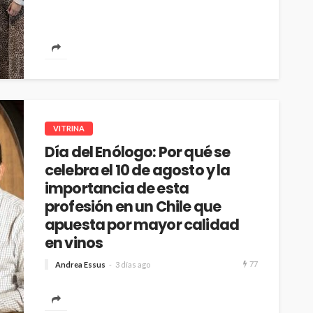
VITRINA
Día del Enólogo: Por qué se
celebra el 10 de agosto y la
importancia de esta
profesión en un Chile que
apuesta por mayor calidad
en vinos
77
Andrea Essus
3 días ago
Marques de Casa Concha destaca la figura de los
enólogos, en un país donde los consumidores