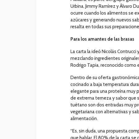
Urbina, Jimmy Ramírez y Álvaro D
ocurre cuando los alimentos se e
azúcares y generando nuevos sabo
resalta en todas sus preparacione
Para los amantes de las brasas
La carta la ideó Nicolás Contrucci 
mezclando ingredientes originales
Rodrigo Tapia, reconocido como e
Dentro de su oferta gastronómica
cocinado a baja temperatura dura
elegante para una proteína muy po
de extrema terneza y sabor que so
tuétano son dos entradas muy prop
vegetariana con alternativas y s
alimentación.
“Es, sin duda, una propuesta compl
que hablar. El 80% de la carta se 