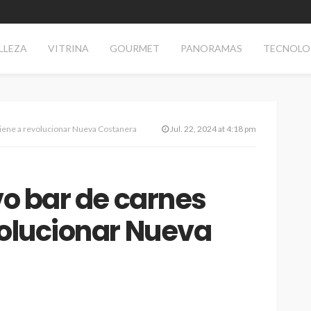
LLEZA
VITRINA
GOURMET
PANORAMAS
TECNOLO
viene a revolucionar Nueva Costanera
Jul. 22, 2024 at 4:18 pm
vo bar de carnes
volucionar Nueva
TECNOLOGÍA