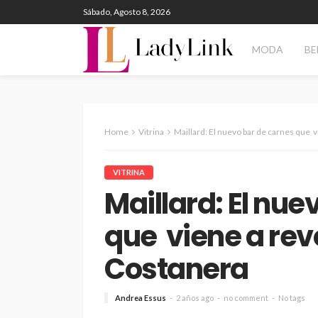
Sábado, Agosto 8, 2026
MODA
BE
Home
Vitrina
Maillard: El nuevo bar de carnes que 
VITRINA
Maillard: El nue
que viene a re
Costanera
Andrea Essus
2 años ago
no comment
No tags