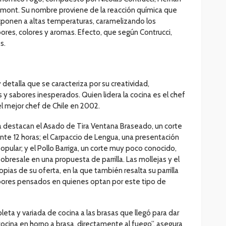
umont. Su nombre proviene de la reacción química que
xponen a altas temperaturas, caramelizando los
res, colores y aromas. Efecto, que según Contrucci,
s.
y detalla que se caracteriza por su creatividad,
 y sabores inesperados. Quien lidera la cocina es el chef
l mejor chef de Chile en 2002.
 destacan el Asado de Tira Ventana Braseado, un corte
nte 12 horas; el Carpaccio de Lengua, una presentación
pular; y el Pollo Barriga, un corte muy poco conocido,
bresale en una propuesta de parrilla. Las mollejas y el
ias de su oferta, en la que también resalta su parrilla
abores pensados en quienes optan por este tipo de
eta y variada de cocina a las brasas que llegó para dar
cocina en horno a brasa, directamente al fuego”, asegura