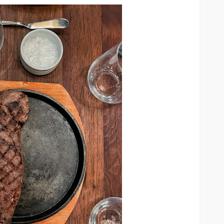
Entre el 6 y el 8 de agosto de
2026: Mica protectora,
limpieza y mano de obra
arcan la
gratis: así será el nuevo
enestar
HUAWEI Service Day
63
61
Andrea Essus
1 día ago