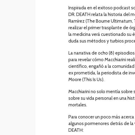
Inspirada en el exitoso podcast 
DR. DEATH relata la historia del m
Ramírez (The Bourne Ultimatum, Th
realizar el primer trasplante de 
la medicina verá cuestionado su é
duda sus métodos y turbios proc
La narrativa de ocho (8) episodio
para revelar cómo Macchiarini rea
científico, engañó a la comunidad
ex prometida, la periodista de i
Moore (This Is Us).
Macchiarini no solo mentía sobre
sobre su vida personal en una his
mortales.
Para conocer un poco más acerca 
algunos pormenores detrás de la 
DEATH: