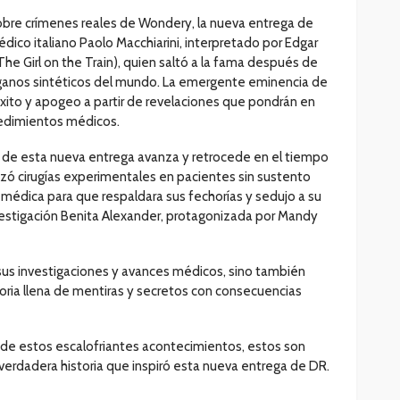
sobre crímenes reales de Wondery, la nueva entrega de
édico italiano Paolo Macchiarini, interpretado por Edgar
e Girl on the Train), quien saltó a la fama después de
órganos sintéticos del mundo. La emergente eminencia de
xito y apogeo a partir de revelaciones que pondrán en
edimientos médicos.
s de esta nueva entrega avanza y retrocede en el tiempo
lizó cirugías experimentales en pacientes sin sustento
 médica para que respaldara sus fechorías y sedujo a su
nvestigación Benita Alexander, protagonizada por Mandy
 sus investigaciones y avances médicos, sino también
toria llena de mentiras y secretos con consecuencias
de estos escalofriantes acontecimientos, estos son
verdadera historia que inspiró esta nueva entrega de DR.