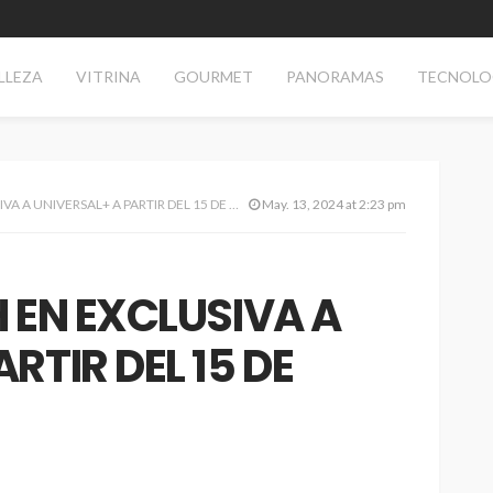
LLEZA
VITRINA
GOURMET
PANORAMAS
TECNOLO
 A UNIVERSAL+ A PARTIR DEL 15 DE MAYO
May. 13, 2024 at 2:23 pm
H EN EXCLUSIVA A
RTIR DEL 15 DE
TECNOLOGÍA