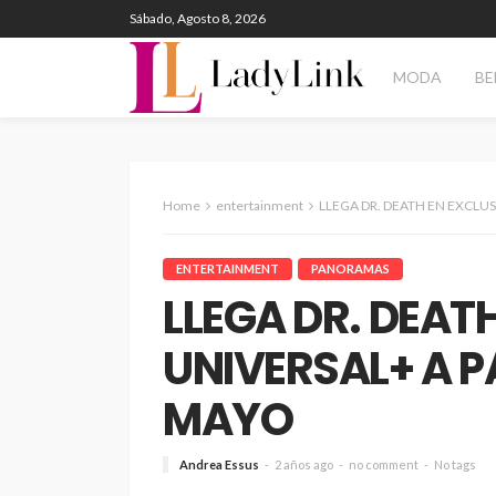
Sábado, Agosto 8, 2026
MODA
BE
Home
entertainment
LLEGA DR. DEATH EN EXCLUSIVA
ENTERTAINMENT
PANORAMAS
LLEGA DR. DEAT
UNIVERSAL+ A PA
MAYO
Andrea Essus
2 años ago
no comment
No tags