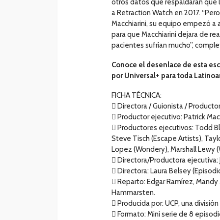
otros datos que respaldaran que l
a Retraction Watch en 2017. “Pe
Macchiarini, su equipo empezó a 
para que Macchiarini dejara de rea
pacientes sufrían mucho”, complet
Conoce el desenlace de esta escal
por Universal+ para toda Latino
FICHA TÉCNICA:
 Directora / Guionista / Producto
 Productor ejecutivo: Patrick M
 Productores ejecutivos: Todd Bla
Steve Tisch (Escape Artists), Tay
Lopez (Wondery), Marshall Lewy (
 Directora/Productora ejecutiva: 
 Directora: Laura Belsey (Episodi
 Reparto: Edgar Ramírez, Mandy 
Hammarsten.
 Producida por: UCP, una división
 Formato: Mini serie de 8 episod