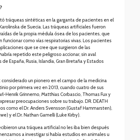
?
tó tráqueas sintéticas en la garganta de pacientes en el
Karolinska de Suecia. Las tráqueas artificiales fueron
aídas de la propia médula ósea de los pacientes, que
an funcionar como vías respiratorias vivas. Los pacientes
licaciones que se cree que surgieron de las
habría repetido este peligroso accionar, sin aval
s de España, Rusia, Islandia, Gran Bretaña y Estados
vez considerado un pionero en el campo de la medicina
tinio por primera vez en 2013, cuando cuatro de sus
(Karl-Henrik Grinnemo, Matthias Corbascio, Thomas Fux y
presar preocupaciones sobre su trabajo. DR. DEATH
dicos como el Dr. Anders Svensson (Gustaf Hammarsten),
e) y el Dr. Nathan Gamelli (Luke Kirby).
ibieron una tráquea artificial no les iba bien después
menzamos a investigar si había estudios en animales u