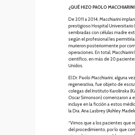
¿QUÉ HIZO PAOLO MACCHIARINI
De 2011 a 2014, Macchiarini implan
prestigioso Hospital Universitario 
sembradas con células madre extr
según el profesional les permitirí
murieron posteriormente por comp
operaciones. En total, Macchiarini 
científico, en más de 20 paciente
Unidos.
El Dr. Paolo Macchiarini, alguna 
regenerativa, fue objeto de escru
colegas del Instituto Karolinska 
Oscar Simonson) comenzaron a ex
incluye en la ficción a estos mé
la Dra. Ana Lasbrey (Ashley Madekw
“Vimos que a los pacientes que rec
del procedimiento, por lo que co