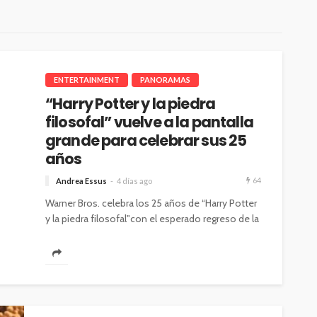
ENTERTAINMENT
PANORAMAS
“Harry Potter y la piedra
filosofal” vuelve a la pantalla
grande para celebrar sus 25
años
64
Andrea Essus
4 días ago
Warner Bros. celebra los 25 años de “Harry Potter
y la piedra filosofal"con el esperado regreso de la
película a...