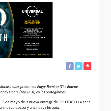
Entre el 6 y el 8 de agosto de
2026: Mica protectora,
limpieza y mano de obra
arcan la
gratis: así será el nuevo
enestar
HUAWEI Service Day
66
62
Andrea Essus
1 día ago
torias reales presenta a Edgar Ramirez (The Bourne
Mandy Moore (This Is Us) en los protagónicos.
e 15 de mayo de la nueva entrega de DR. DEATH. La serie
un nuevo doctor y una nueva historia.