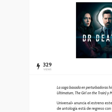
SALUD
5 decisiones que m
diferencia en tu bi
Andrea Essus
1 día ago
329
VIEWS
La saga basada en perturbadoras his
Ultimatum, The Girl on the Train) y 
Universal+ anuncia el estreno est
de antología está de regreso con 