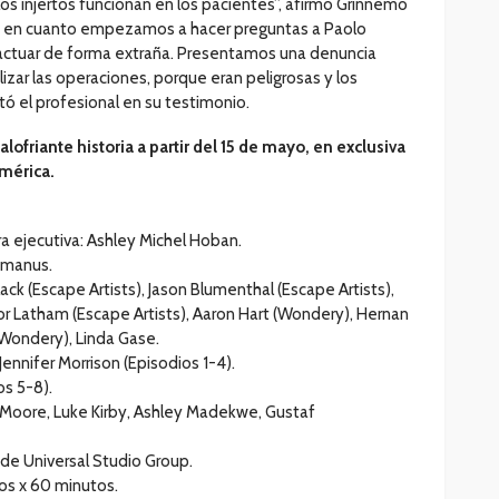
os injertos funcionan en los pacientes”, afirmó Grinnemo
ro en cuanto empezamos a hacer preguntas a Paolo
actuar de forma extraña. Presentamos una denuncia
lizar las operaciones, porque eran peligrosas y los
ó el profesional en su testimonio.
ofriante historia a partir del 15 de mayo, en exclusiva
américa.
ra ejecutiva: Ashley Michel Hoban.
acmanus.
ck (Escape Artists), Jason Blumenthal (Escape Artists),
lor Latham (Escape Artists), Aaron Hart (Wondery), Hernan
Wondery), Linda Gase.
Jennifer Morrison (Episodios 1-4).
os 5-8).
Moore, Luke Kirby, Ashley Madekwe, Gustaf
 de Universal Studio Group.
ios x 60 minutos.