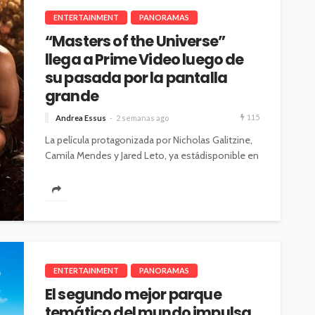
ENTERTAINMENT
PANORAMAS
“Masters of the Universe”
llega a Prime Video luego de
su pasada por la pantalla
grande
115
Andrea Essus
2 semanas ago
La película protagonizada por Nicholas Galitzine,
Camila Mendes y Jared Leto, ya estádisponible en
la plataforma de streaming. Tras llevar...
ENTERTAINMENT
PANORAMAS
El segundo mejor parque
temático del mundo impulsa