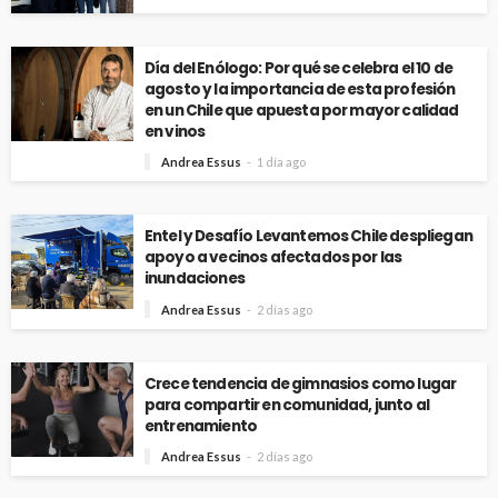
Día del Enólogo: Por qué se celebra el 10 de
agosto y la importancia de esta profesión
en un Chile que apuesta por mayor calidad
en vinos
Andrea Essus
1 día ago
Entel y Desafío Levantemos Chile despliegan
apoyo a vecinos afectados por las
inundaciones
Andrea Essus
2 días ago
Crece tendencia de gimnasios como lugar
para compartir en comunidad, junto al
entrenamiento
Andrea Essus
2 días ago