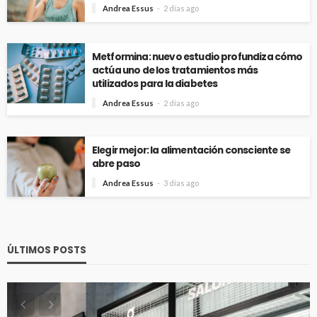
Andrea Essus
2 días ago
Metformina: nuevo estudio profundiza cómo
actúa uno de los tratamientos más
utilizados para la diabetes
Andrea Essus
2 días ago
Elegir mejor: la alimentación consciente se
abre paso
Andrea Essus
3 días ago
ÚLTIMOS POSTS