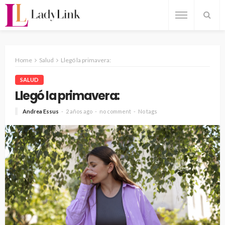
Home
Salud
Llegó la primavera:
SALUD
Llegó la primavera:
Andrea Essus
2 años ago
no comment
No tags