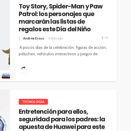
Toy Story, Spider-Man y Paw
Patrol: los personajes que
marcarán las listas de
regalos este Día del Niño
75
Andrea Essus
3 días ago
A pocos días de la celebración, figuras de acción,
peluches, vehículos interactivos y juegos de
mesa inspirados en estas franquicias...
TECNOLOGÍA
Entretención para ellos,
seguridad para los padres: la
apuesta de Huawei para este