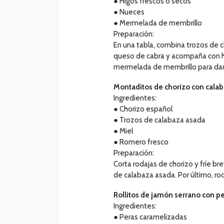
● Higos frescos o secos
● Nueces
● Mermelada de membrillo
Preparación:
En una tabla, combina trozos de 
queso de cabra y acompaña con hi
mermelada de membrillo para dar
Montaditos de chorizo con cala
Ingredientes:
● Chorizo español
● Trozos de calabaza asada
● Miel
● Romero fresco
Preparación:
Corta rodajas de chorizo y fríe b
de calabaza asada. Por último, ro
Rollitos de jamón serrano con p
Ingredientes:
● Peras caramelizadas