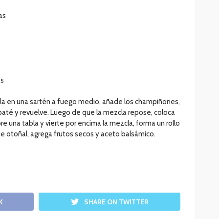
as
os
ríela en una sartén a fuego medio, añade los champiñones,
l paté y revuelve. Luego de que la mezcla repose, coloca
e una tabla y vierte por encima la mezcla, forma un rollo
oque otoñal, agrega frutos secos y aceto balsámico.
K
SHARE ON TWITTER