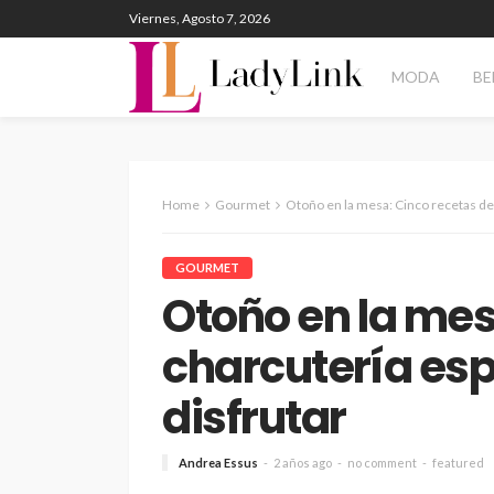
Viernes, Agosto 7, 2026
MODA
BE
Home
Gourmet
Otoño en la mesa: Cinco recetas de 
GOURMET
Otoño en la mes
charcutería es
disfrutar
Andrea Essus
2 años ago
no comment
featured
TECNOLOGÍA