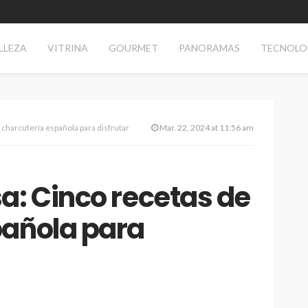
LLEZA
VITRINA
GOURMET
PANORAMAS
TECNOLO
charcutería española para disfrutar
Mar. 22, 2024 at 11:56 am
a: Cinco recetas de
pañola para
SALUD