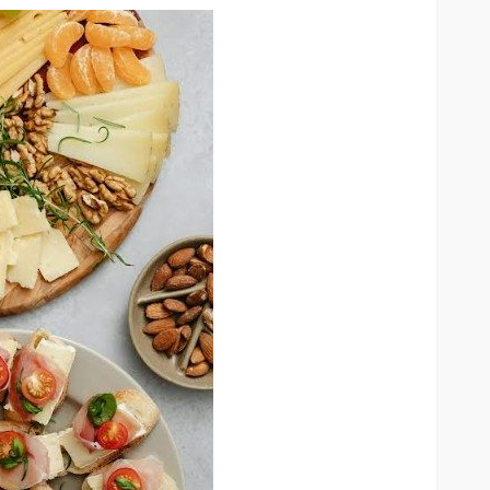
as:
Celulares
Metformina: nuevo estudio
 ruta
profundiza cómo actúa uno
de los tratamientos más
utilizados para la diabetes
82
46
Andrea Essus
2 horas ago