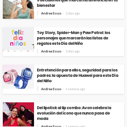
5 decisiones que marcan la diferencia en tu
bienestar
Andrea Essus
2 días ago
Toy Story, Spider-Man y Paw Patrol: los
personajes que marcarán las listas de
regalos este Día del Niño
Andrea Essus
5 días ago
Entretención para ellos, seguridad para los
padres: la apuesta de Huawei para este Día
del Niño
Andrea Essus
1 semana ago
Del lipstick al lip combo: Avon celebra la
evolución del ícono que nunca pasa de
moda
Andrea Essus
1 semana ago