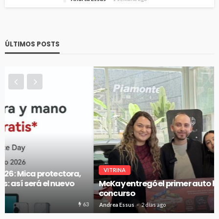
ÚLTIMOS POSTS
VITRINA
McKay entregó el primer auto híbrido de su gran
concurso
67
Andrea Essus
2 días ago