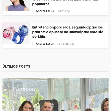
populares
Andrea Essus
4 días ago
Entretención para ellos, seguridad para los
padres: la apuesta de Huawei para este Día
del Niño
Andrea Essus
1 semana ago
ÚLTIMOS POSTS