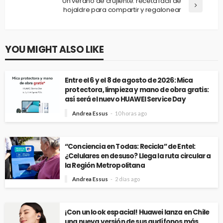
Un verano de crujiente: receta fácil de
hojaldre para compartir y regalonear
YOU MIGHT ALSO LIKE
Entre el 6 y el 8 de agosto de 2026: Mica
protectora, limpieza y mano de obra gratis:
así será el nuevo HUAWEI Service Day
Andrea Essus
10 horas ago
“Conciencia en Todas: Recicla” de Entel:
¿Celulares en desuso? Llega la ruta circular a
la Región Metropolitana
Andrea Essus
2 días ago
¡Con un look espacial! Huawei lanza en Chile
una nueva versión de sus audífonos más