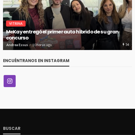
VITRINA
McKay entregó el primer auto híbrido de su gran
concurso
54
Andrea Essus
10 horas ago
ENCUÉNTRANOS EN INSTAGRAM
BUSCAR