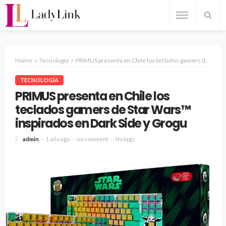
Home
Tecnología
PRIMUS presenta en Chile los teclados gamers de Star Wars™ inspirados en Dark Side y Grogu
TECNOLOGÍA
PRIMUS presenta en Chile los
teclados gamers de Star Wars™
inspirados en Dark Side y Grogu
admin
1 año ago
no comment
No tags