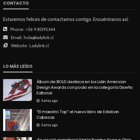
CONTACTO
Estaremos felices de contactarnos contigo. Encuéntranos así:
Phone:
+56 9 81295344
Email:
hola@ladylink.cl
Website:
Ladylink.cl
LO MÁS LEÍDO
Álbum de BOLD destaca en los Latin American
Design Awards con podio en la categoría Diseño
Editorial
3 años ago
“El maestro Top” el nuevo libro de Esteban
Cabezas
3 años ago
¡Se reveló el misterio! María Pombo llega a Chile