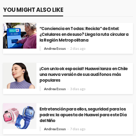
YOU MIGHT ALSO LIKE
“Conciencia en Todas: Recicla” de Entel:
¿Celulares en desuso? Llega la ruta circular a
la Región Metropolitana
Andrea Essus
2 días ago
¡Con un look espacial! Huawei lanza en Chile
una nueva versión de sus audífonos más
populares
Andrea Essus
3 días ago
Entretención para ellos, seguridad para los
padres: la apuesta de Huawei para este Día
del Niño
Andrea Essus
7 días ago