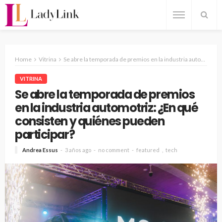
Home
Vitrina
Se abre la temporada de premios en la industria automotriz: ¿En qué consisten y quiénes pueden participar?
VITRINA
Se abre la temporada de premios
en la industria automotriz: ¿En qué
consisten y quiénes pueden
participar?
Andrea Essus
3 años ago
no comment
featured
tech