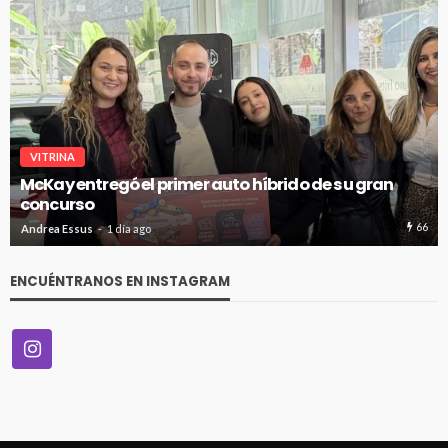
VITRINA
McKay entregó el primer auto híbrido de su gran
concurso
66
Andrea Essus
1 día ago
ENCUÉNTRANOS EN INSTAGRAM