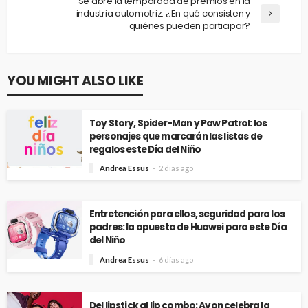
Se abre la temporada de premios en la
industria automotriz: ¿En qué consisten y
quiénes pueden participar?
YOU MIGHT ALSO LIKE
Toy Story, Spider-Man y Paw Patrol: los
personajes que marcarán las listas de
regalos este Día del Niño
Andrea Essus
2 días ago
Entretención para ellos, seguridad para los
padres: la apuesta de Huawei para este Día
del Niño
Andrea Essus
6 días ago
Del lipstick al lip combo: Avon celebra la