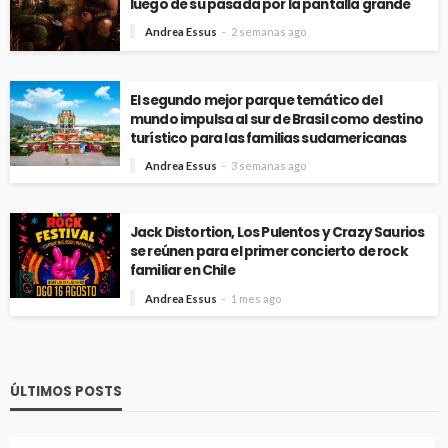
luego de su pasada por la pantalla grande
Andrea Essus
2 semanas ago
El segundo mejor parque temático del
mundo impulsa al sur de Brasil como destino
turístico para las familias sudamericanas
Andrea Essus
3 semanas ago
Jack Distortion, Los Pulentos y Crazy Saurios
se reúnen para el primer concierto de rock
familiar en Chile
Andrea Essus
1 mes ago
ÚLTIMOS POSTS