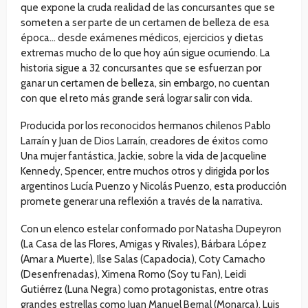
que expone la cruda realidad de las concursantes que se
someten a ser parte de un certamen de belleza de esa
época… desde exámenes médicos, ejercicios y dietas
extremas mucho de lo que hoy aún sigue ocurriendo. La
historia sigue a 32 concursantes que se esfuerzan por
ganar un certamen de belleza, sin embargo, no cuentan
con que el reto más grande será lograr salir con vida.
Producida por los reconocidos hermanos chilenos Pablo
Larraín y Juan de Dios Larraín, creadores de éxitos como
Una mujer fantástica, Jackie, sobre la vida de Jacqueline
Kennedy, Spencer, entre muchos otros y dirigida por los
argentinos Lucía Puenzo y Nicolás Puenzo, esta producción
promete generar una reflexión a través de la narrativa.
Con un elenco estelar conformado por Natasha Dupeyron
(La Casa de las Flores, Amigas y Rivales), Bárbara López
(Amar a Muerte), Ilse Salas (Capadocia), Coty Camacho
(Desenfrenadas), Ximena Romo (Soy tu Fan), Leidi
Gutiérrez (Luna Negra) como protagonistas, entre otras
grandes estrellas como Juan Manuel Bernal (Monarca), Luis