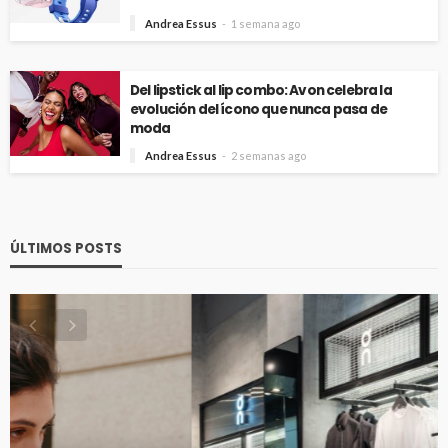
Andrea Essus
1 semana ago
Del lipstick al lip combo: Avon celebra la
evolución del ícono que nunca pasa de
moda
Andrea Essus
2 semanas ago
ÚLTIMOS POSTS