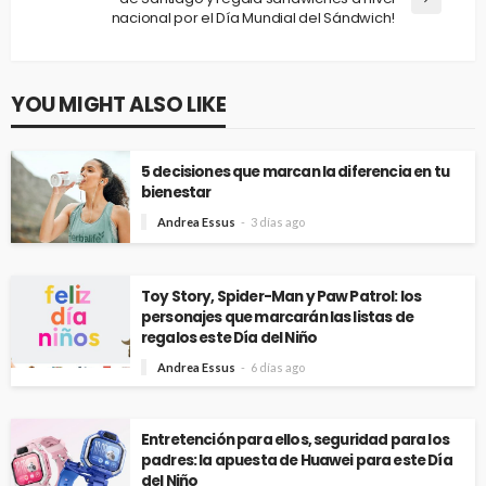
nacional por el Día Mundial del Sándwich!
YOU MIGHT ALSO LIKE
5 decisiones que marcan la diferencia en tu
bienestar
Andrea Essus
3 días ago
Toy Story, Spider-Man y Paw Patrol: los
personajes que marcarán las listas de
regalos este Día del Niño
Andrea Essus
6 días ago
Entretención para ellos, seguridad para los
padres: la apuesta de Huawei para este Día
del Niño