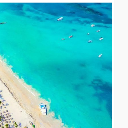
Entre el 6 y el 8 de agosto de
2026: Mica protectora,
limpieza y mano de obra
arcan la
gratis: así será el nuevo
enestar
HUAWEI Service Day
64
61
Andrea Essus
1 día ago