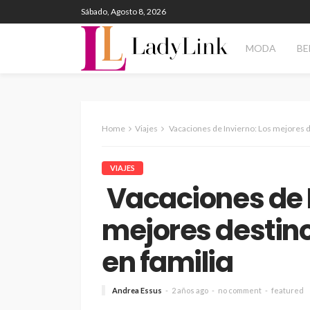
Sábado, Agosto 8, 2026
MODA
BE
Home
Viajes
Vacaciones de Invierno: Los mejores de
VIAJES
Vacaciones de I
mejores destino
en familia
Andrea Essus
2 años ago
no comment
featured