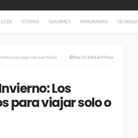
LLEZA
VITRINA
GOURMET
PANORAMAS
TECNOLO
stinos para viajar solo o en familia
May. 27, 2024 at 9:04 pm
nvierno: Los
s para viajar solo o
TECNOLOGÍA