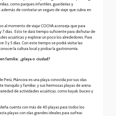
ilias, como parques infantiles, guarderías y
s además de contratar un seguro de viaje que cubra en
mpo al momento de viajar COCHA aconseja que para
 7 días. Esto te dará tiempo suficiente para disfrutar de
idades acuáticas y explorar un poco los alrededores. Para
e 3 y 5 días. Con este tiempo se podrá visitar las
 conocer la cultura local y probar la gastronomía.
 en familia: ¿playa o ciudad?
de Perú, Máncora es una playa conocida por sus olas
e tranquilo y familiar, y sus hermosas playas de arena
variedad de actividades acuáticas, como kayak, buceo y
rasileña cuenta con más de 40 playas para todos los
asta playas con olas grandes ideales para surfear.