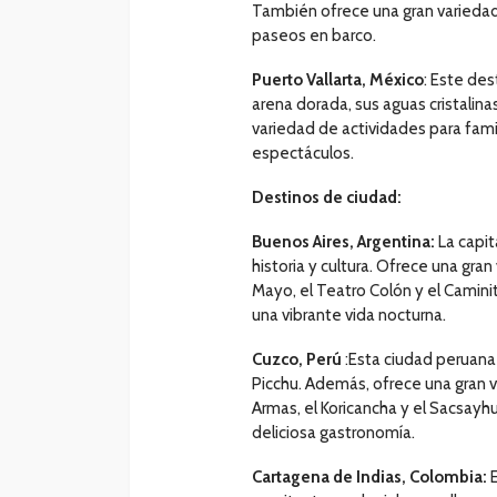
También ofrece una gran variedad 
paseos en barco.
Puerto Vallarta, México
: Este de
arena dorada, sus aguas cristalina
variedad de actividades para fami
espectáculos.
Destinos de ciudad:
Buenos Aires, Argentina:
La capit
historia y cultura. Ofrece una gra
Mayo, el Teatro Colón y el Camin
una vibrante vida nocturna.
Cuzco, Perú
:Esta ciudad peruana
Picchu. Además, ofrece una gran v
Armas, el Koricancha y el Sacsayh
deliciosa gastronomía.
Cartagena de Indias, Colombia: