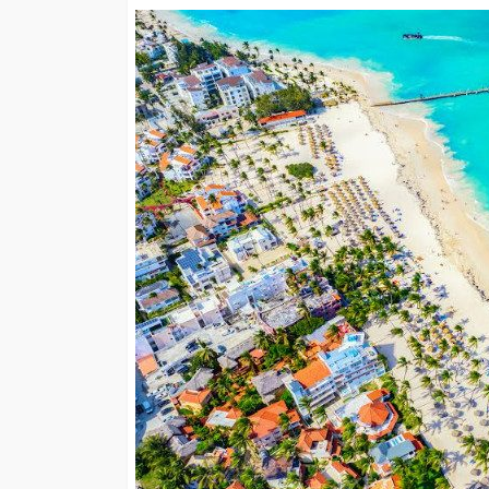
SALUD
5 decisiones que m
diferencia en tu bi
Andrea Essus
1 día ago