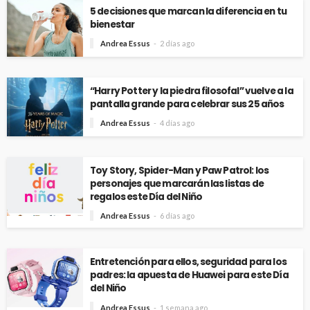
5 decisiones que marcan la diferencia en tu
bienestar
Andrea Essus
2 días ago
“Harry Potter y la piedra filosofal” vuelve a la
pantalla grande para celebrar sus 25 años
Andrea Essus
4 días ago
Toy Story, Spider-Man y Paw Patrol: los
personajes que marcarán las listas de
regalos este Día del Niño
Andrea Essus
6 días ago
Entretención para ellos, seguridad para los
padres: la apuesta de Huawei para este Día
del Niño
Andrea Essus
1 semana ago