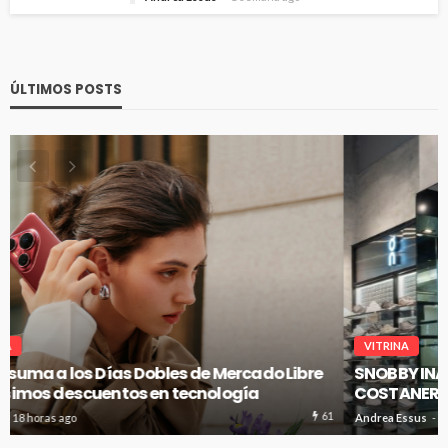
ÚLTIMOS POSTS
VITRINA
SNOBBY INAUGURA SU PRIMER FLAGSHIP EN CENCO
COSTANERA
60
Andrea Essus
18 horas ago